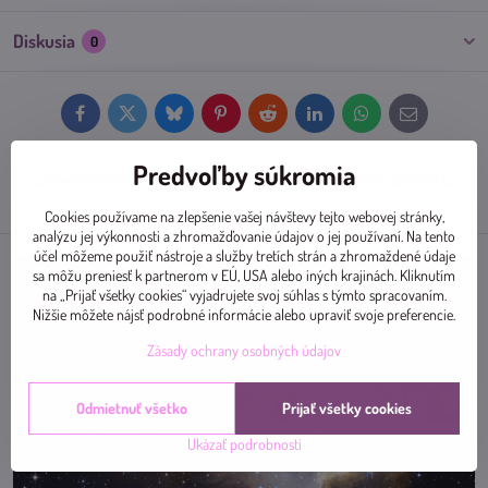
Diskusia
0
Facebook
Twitter
Bluesky
Pinterest
Reddit
LinkedIn
WhatsApp
E-
mail
Predvoľby súkromia
Predchádzajúci produkt
Nasledujúci produkt
Cookies používame na zlepšenie vašej návštevy tejto webovej stránky,
analýzu jej výkonnosti a zhromažďovanie údajov o jej používaní. Na tento
účel môžeme použiť nástroje a služby tretích strán a zhromaždené údaje
sa môžu preniesť k partnerom v EÚ, USA alebo iných krajinách. Kliknutím
na „Prijať všetky cookies“ vyjadrujete svoj súhlas s týmto spracovaním.
Nižšie môžete nájsť podrobné informácie alebo upraviť svoje preferencie.
Zásady ochrany osobných údajov
Odmietnuť všetko
Prijať všetky cookies
Ukázať podrobnosti