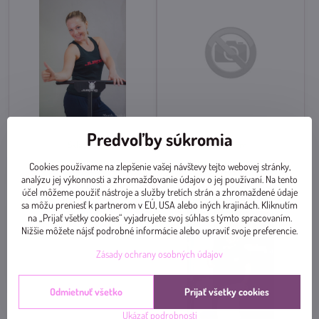
PORUBSKÁ Sylvia
POLÓNYOVÁ Lucia
Predvoľby súkromia
Skladom
Skladom
Cookies používame na zlepšenie vašej návštevy tejto webovej stránky,
Zobraziť
Zobraziť
analýzu jej výkonnosti a zhromažďovanie údajov o jej používaní. Na tento
účel môžeme použiť nástroje a služby tretích strán a zhromaždené údaje
sa môžu preniesť k partnerom v EÚ, USA alebo iných krajinách. Kliknutím
na „Prijať všetky cookies“ vyjadrujete svoj súhlas s týmto spracovaním.
Nižšie môžete nájsť podrobné informácie alebo upraviť svoje preferencie.
Zásady ochrany osobných údajov
Odmietnuť všetko
Prijať všetky cookies
Ukázať podrobnosti