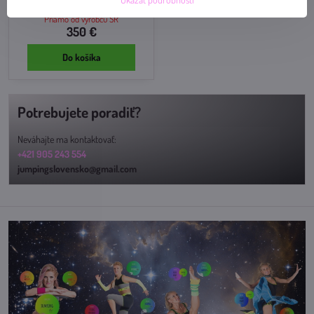
Jumping ŽLTÝ výplet
Priamo od výrobcu SR
350 €
Do košíka
Potrebujete poradiť?
Neváhajte ma kontaktovať:
+421 905 243 554
jumpingslovensko@gmail.com