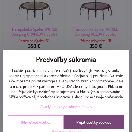
Trampolínka Spider WORLD
Trampolínka Spider WORLD
Jumping ORANŽOVÝ výplet
Jumping RUŽOVÝ výplet
Priamo od výrobcu SR
Priamo od výrobcu SR
350 €
350 €
Do košíka
Do košíka
Predvoľby súkromia
Cookies používame na zlepšenie vašej návštevy tejto webovej stránky,
NOVÉ
analýzu jej výkonnosti a zhromažďovanie údajov o jej používaní. Na tento
účel môžeme použiť nástroje a služby tretích strán a zhromaždené údaje
sa môžu preniesť k partnerom v EÚ, USA alebo iných krajinách. Kliknutím
na „Prijať všetky cookies“ vyjadrujete svoj súhlas s týmto spracovaním.
Nižšie môžete nájsť podrobné informácie alebo upraviť svoje preferencie.
Zásady ochrany osobných údajov
Odmietnuť všetko
Prijať všetky cookies
Trampolínka Spider WORLD
Ukázať podrobnosti