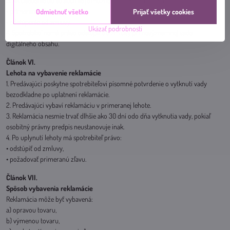
3. Ak uvedenie do súladu nie je možné, spotrebiteľ môže požadovať:
• primeranú zľavu,
Odmietnuť všetko
Prijať všetky cookies
• odstúpenie od zmluvy.
Ukázať podrobnosti
4. Spotrebiteľ nemá právo odstúpiť od zmluvy pri nevýznamnej vade
digitálneho obsahu.
Článok VI.
Lehota na vybavenie reklamácie
1. Predávajúci poskytne spotrebiteľovi písomné potvrdenie o vytknutí vady
bezodkladne po uplatnení reklamácie.
2. Predávajúci vybaví reklamáciu v primeranej lehote.
3. Reklamácia nesmie trvať dlhšie ako 30 dní odo dňa vytknutia vady, pokiaľ
osobitný právny predpis neustanovuje inak.
4. Po uplynutí lehoty má spotrebiteľ právo:
• odstúpiť od zmluvy,
• požadovať primeranú zľavu.
Článok VII.
Spôsob vybavenia reklamácie
Reklamácia môže byť vybavená:
a) opravou tovaru,
b) výmenou tovaru,