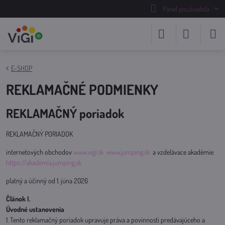
Panel používateľa
E-SHOP
REKLAMAČNÉ PODMIENKY
REKLAMAČNÝ poriadok
REKLAMAČNÝ PORIADOK
internetových obchodov
www.vigi.sk
www.jumping.sk
a vzdelávace akadémie
https://akademia.jumping.sk
platný a účinný od 1. júna 2026
Článok I.
Úvodné ustanovenia
1. Tento reklamačný poriadok upravuje práva a povinnosti predávajúceho a