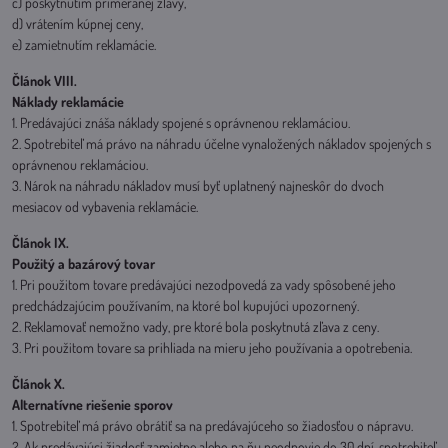
c) poskytnutím primeranej zľavy,
d) vrátením kúpnej ceny,
e) zamietnutím reklamácie.
Článok VIII.
Náklady reklamácie
1. Predávajúci znáša náklady spojené s oprávnenou reklamáciou.
2. Spotrebiteľ má právo na náhradu účelne vynaložených nákladov spojených s
oprávnenou reklamáciou.
3. Nárok na náhradu nákladov musí byť uplatnený najneskôr do dvoch
mesiacov od vybavenia reklamácie.
Článok IX.
Použitý a bazárový tovar
1. Pri použitom tovare predávajúci nezodpovedá za vady spôsobené jeho
predchádzajúcim používaním, na ktoré bol kupujúci upozornený.
2. Reklamovať nemožno vady, pre ktoré bola poskytnutá zľava z ceny.
3. Pri použitom tovare sa prihliada na mieru jeho používania a opotrebenia.
Článok X.
Alternatívne riešenie sporov
1. Spotrebiteľ má právo obrátiť sa na predávajúceho so žiadosťou o nápravu.
2. Ak predávajúci žiadosť zamietne alebo na ňu neodpovie do 30 dní, spotrebiteľ