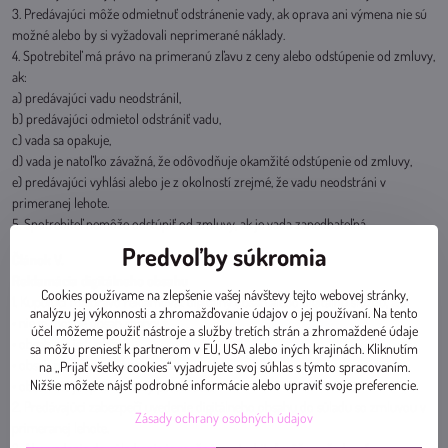
3. Predávajúci môže odmietnuť odstránenie vady, ak oprava ani výmena nie sú
možné alebo by si vyžadovali neprimerané náklady.
4. Spotrebiteľ má právo na primeranú zľavu z ceny alebo odstúpenie od zmluvy,
ak:
a) predávajúci vadu neodstránil,
b) predávajúci odmietol odstrániť vadu,
c) vada sa opakuje,
d) vada je natoľko závažná, že odôvodňuje okamžité odstúpenie od zmluvy,
e) predávajúci vyhlási alebo je z okolností zrejmé, že vadu neodstráni v
primeranej lehote.
5. Spotrebiteľ nemôže odstúpiť od zmluvy, ak je vada zanedbateľná.
Predvoľby súkromia
Článok V.
Reklamácia digitálneho obsahu
Cookies používame na zlepšenie vašej návštevy tejto webovej stránky,
1. Kupujúci má právo reklamovať digitálny obsah alebo digitálnu službu, ak:
analýzu jej výkonnosti a zhromažďovanie údajov o jej používaní. Na tento
• nie je možné obsah stiahnuť,
účel môžeme použiť nástroje a služby tretích strán a zhromaždené údaje
• obsah nie je funkčný,
sa môžu preniesť k partnerom v EÚ, USA alebo iných krajinách. Kliknutím
• obsah nezodpovedá popisu,
na „Prijať všetky cookies“ vyjadrujete svoj súhlas s týmto spracovaním.
Nižšie môžete nájsť podrobné informácie alebo upraviť svoje preferencie.
• obsah nie je sprístupnený po úhrade.
2. Predávajúci zabezpečí uvedenie digitálneho obsahu do súladu so zmluvou v
Zásady ochrany osobných údajov
primeranej lehote.