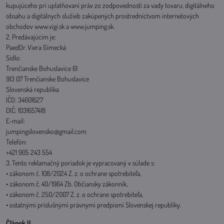
kupujúceho pri uplatňovaní práv zo zodpovednosti za vady tovaru, digitálneho
obsahu a digitálnych služieb zakúpených prostredníctvom internetových
obchodov www.vigi.sk a www.jumping.sk.
2. Predávajúcim je:
PaedDr. Viera Gimecká
Sídlo:
Trenčianske Bohuslavice 61
913 07 Trenčianske Bohuslavice
Slovenská republika
IČO: 34601627
DIČ: 1031657418
E-mail:
jumpingslovensko@gmail.com
Telefón:
+421 905 243 554
3. Tento reklamačný poriadok je vypracovaný v súlade s:
• zákonom č. 108/2024 Z. z. o ochrane spotrebiteľa,
• zákonom č. 40/1964 Zb. Občiansky zákonník,
• zákonom č. 250/2007 Z. z. o ochrane spotrebiteľa,
• ostatnými príslušnými právnymi predpismi Slovenskej republiky.
Článok II.