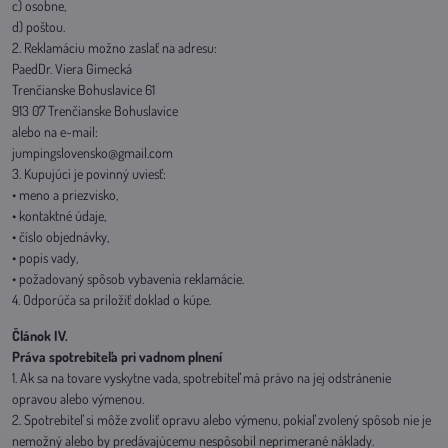
c) osobne,
d) poštou.
2. Reklamáciu možno zaslať na adresu:
PaedDr. Viera Gimecká
Trenčianske Bohuslavice 61
913 07 Trenčianske Bohuslavice
alebo na e-mail:
jumpingslovensko@gmail.com
3. Kupujúci je povinný uviesť:
• meno a priezvisko,
• kontaktné údaje,
• číslo objednávky,
• popis vady,
• požadovaný spôsob vybavenia reklamácie.
4. Odporúča sa priložiť doklad o kúpe.
Článok IV.
Práva spotrebiteľa pri vadnom plnení
1. Ak sa na tovare vyskytne vada, spotrebiteľ má právo na jej odstránenie
opravou alebo výmenou.
2. Spotrebiteľ si môže zvoliť opravu alebo výmenu, pokiaľ zvolený spôsob nie je
nemožný alebo by predávajúcemu nespôsobil neprimerané náklady.