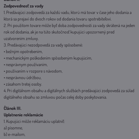
Zodpovednosť za vady
1. Predávajúci zodpovedá za každú vadu, ktorú má tovar v čase jeho dodania a
ktorá sa prejaví do dvoch rokov od dodania tovaru spotrebiteľovi.
2. Pri použitom tovare môže byť doba zodpovednosti za vady skrátená na jeden
rok od dodania, ak je na túto skutočnosť kupujúci upozornený pred
uzatvorením zmluvy.
3. Predávajúci nezodpovedá za vady spôsobené:
• bežným opotrebením,
• mechanickým poškodením spôsobeným kupujúcim,
• nesprávnym používaním,
• používaním v rozpore s návodom,
• nesprávnou údržbou,
• zásahom tretej osoby.
4. Pri digitálnom obsahu a digitálnych službách predávajúci zodpovedá za súlad
digitálneho obsahu so zmluvou počas celej doby poskytovania.
Článok III.
Uplatnenie reklamácie
1. Kupujúci môže reklamáciu uplatniť:
a) písomne,
b) e-mailom,