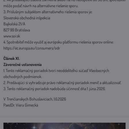
môže podať návrh na alternatívne riešenie sporu.
3. Príslušným subjektom alternatívneho riešenia sporov je:
Slovenská obchodná inšpekcia
Bajkalská 21/A
827 99 Bratislava
www.soi.sk
4. Spotrebiteľ môže využiť aj európsku platformu riešenia sporov online:
https://ec.europa.eu/consumers/odr
Článok XI.
Záverečné ustanovenia
1. Tento reklamačný poriadok tvorí neoddeliteľnú súčasť Všeobecných
obchodných podmienok.
2. Predávajúci si vyhradzuje právo reklamačný poriadok meniť a aktualizovať.
3. Tento reklamačný poriadok nadobúda účinnosť dňa 1. júna 2026.
V Trenčianskych Bohuslaviciach, 1.6.2026
PaedDr. Viera Gimecká