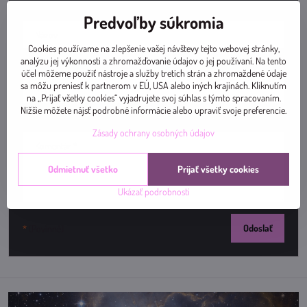
Názov:
Predvoľby súkromia
Cookies používame na zlepšenie vašej návštevy tejto webovej stránky,
analýzu jej výkonnosti a zhromažďovanie údajov o jej používaní. Na tento
Meno:
*
účel môžeme použiť nástroje a služby tretích strán a zhromaždené údaje
sa môžu preniesť k partnerom v EÚ, USA alebo iných krajinách. Kliknutím
na „Prijať všetky cookies“ vyjadrujete svoj súhlas s týmto spracovaním.
Nižšie môžete nájsť podrobné informácie alebo upraviť svoje preferencie.
Komentár:
*
Zásady ochrany osobných údajov
Odmietnuť všetko
Prijať všetky cookies
Ukázať podrobnosti
Odoslať
*
(Povinné)