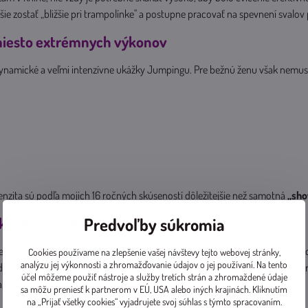
 zostať „bližšie pri trampolínke" a postupne pracovať na spevnení svalo
miesto extrémnych výkonov
dynamické a veľmi intenzívne ukážky Jumpingu. Pre bežnú ženu však nemus
enzita sú podľa mojich 16 ročných skúseností dôležitejšie než samotná
„sho
i každom skoku
Predvoľby súkromia
ej Jumping lekcie vykonáme tisíce skokov a zároveň tisíce drobných aktivá
Cookies používame na zlepšenie vašej návštevy tejto webovej stránky,
analýzu jej výkonnosti a zhromažďovanie údajov o jej používaní. Na tento
 ide približne o 4–5 tisíc kontrakcií svalov panvového dna. To znamená, že 
účel môžeme použiť nástroje a služby tretích strán a zhromaždené údaje
.
sa môžu preniesť k partnerom v EÚ, USA alebo iných krajinách. Kliknutím
na „Prijať všetky cookies“ vyjadrujete svoj súhlas s týmto spracovaním.