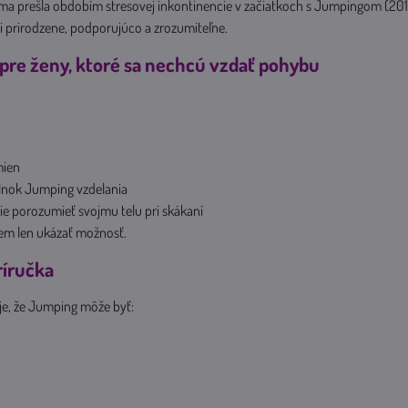
sama prešla obdobím stresovej inkontinencie v začiatkoch s Jumpingom (20
 prirodzene, podporujúco a zrozumiteľne.
pre ženy, ktoré sa nechcú vzdať pohybu
mien
nok Jumping vzdelania
ie porozumieť svojmu telu pri skákaní
cem len ukázať možnosť.
ríručka
je, že Jumping môže byť: