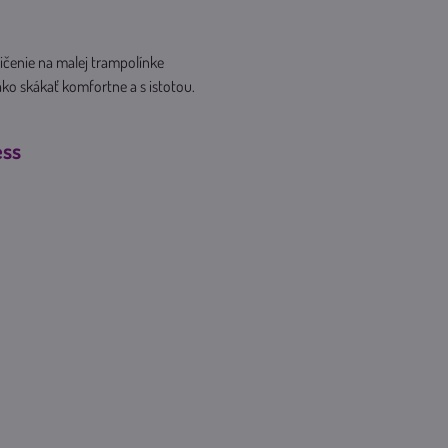
ičenie na malej trampolínke
ako skákať komfortne a s istotou.
ess