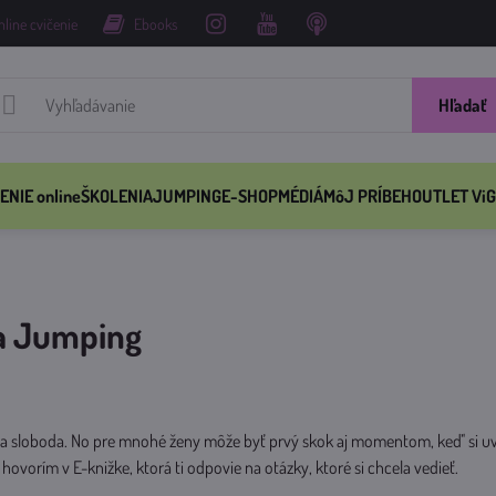
nline cvičenie
Ebooks
Hľadať
ENIE online
ŠKOLENIA
JUMPING
E-SHOP
MÉDIÁ
MôJ PRÍBEH
OUTLET ViG
a Jumping
 a sloboda. No pre mnohé ženy môže byť prvý skok aj momentom, keď' si u
 hovorím v E-knižke, ktorá ti odpovie na otázky, ktoré si chcela vedieť.