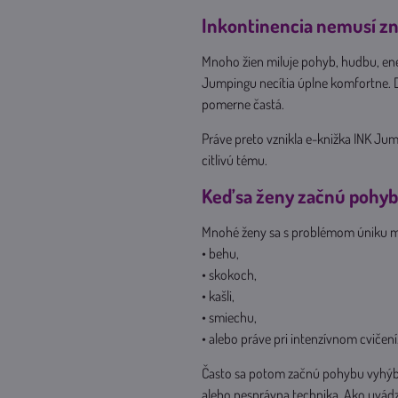
Inkontinencia nemusí z
Mnoho žien miluje pohyb, hudbu, ener
Jumpingu necítia úplne komfortne. Dô
pomerne častá.
Práve preto vznikla e-knižka INK Jum
citlivú tému.
Keď sa ženy začnú pohyb
Mnohé ženy sa s problémom úniku moč
• behu,
• skokoch,
• kašli,
• smiechu,
• alebo práve pri intenzívnom cvičení
Často sa potom začnú pohybu vyhýba
alebo nesprávna technika. Ako uvádz