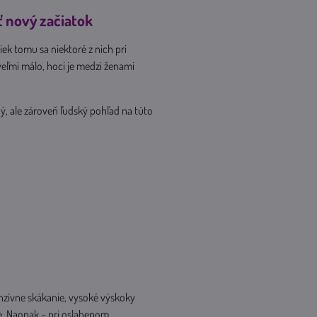
 nový začiatok
ek tomu sa niektoré z nich pri
veľmi málo, hoci je medzi ženami
ý, ale zároveň ľudský pohľad na túto
nzívne skákanie, vysoké výskoky
ne. Naopak – pri oslabenom