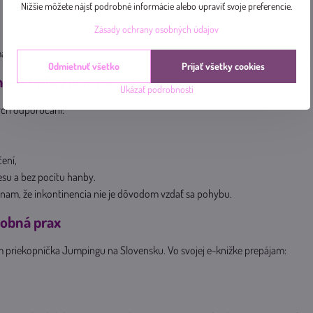
Nižšie môžete nájsť podrobné informácie alebo upraviť svoje preferencie.
Zásady ochrany osobných údajov
aticky.
Odmietnuť všetko
Prijať všetky cookies
iesť veľký komfort a liečenie
Ukázať podrobnosti
ých odporúčaní:
čení,
esu a bez pocitu hanby.
ínam, že inkontinencia nie je dôvodom vzdať sa pohybu.
sobná prax
 priekopníčka Jumpingu na Slovensku. Vo svojej e-knižke prepájam: