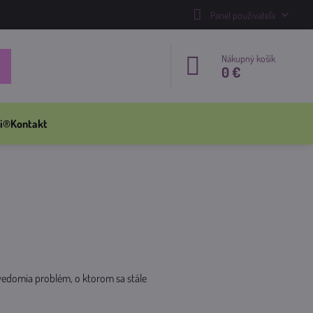
Panel používateľa
Nákupný košík
0 €
i®
Kontakt
vedomia problém, o ktorom sa stále