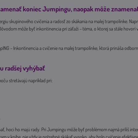
namenať koniec Jumpingu, naopak môže znamenať
giu skupinového cvičenia a radosť zo skákania na malej trampolínke. Napri
vodom môže byť inkontinencia pri záťaži – téma, o ktorej sa stále hovorí 
pING – Inkontinencia a cvičenie na malej trampolínke, ktorá prináša odborn
u radšej vyhýbať
u stretávajú napríklad pri:
.
ť, hoci ho majú rady. Pri Jumpingu môže byť problémom najmä príliš inte
am v knihe, nie vždy je potrebné skákať vysoko, aby bolo cvičenie efektív