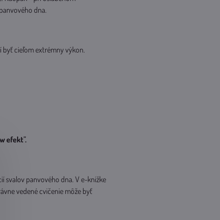
v panvového dna.
í byť cieľom extrémny výkon.
w efekt".
cií svalov panvového dna. V e-knižke
správne vedené cvičenie môže byť