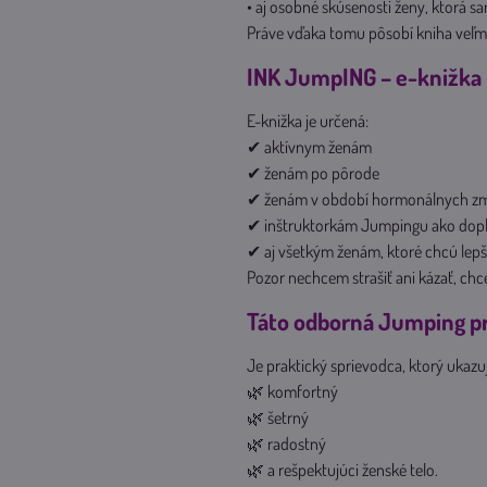
• aj osobné skúsenosti ženy, ktorá 
Práve vďaka tomu pôsobí kniha veľmi
INK JumpING – e-knižka 
E-knižka je určená:
✔ aktívnym ženám
✔ ženám po pôrode
✔ ženám v období hormonálnych z
✔ inštruktorkám Jumpingu ako dopl
✔ aj všetkým ženám, ktoré chcú lepš
Pozor nechcem strašiť ani kázať, ch
Táto odborná Jumping p
Je praktický sprievodca, ktorý ukazu
🌿 komfortný
🌿 šetrný
🌿 radostný
🌿 a rešpektujúci ženské telo.