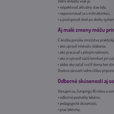
Veľmi dôležité však je:
• rešpektovať aktuálny stav tela,
• neporovnávať sa s inštruktorkou,
• a postupovať skok po skoku system
Aj malé zmeny môžu prin
E-knižka ponúka množstvo praktick
• ako upraviť intenzitu skákania,
• ako pracovať s pitným režimom,
• ako si vytvoriť väčší komfort pri cvi
• alebo ako začať cvičiť doma bez str
Osobne zároveň veľmi citlivo pripom
Odborné skúsenosti aj o
Venujem sa Jumpingu 16 rokov a som
• odborné poznatky lekárov,
• pedagogické skúsenosti,
• prax lektorky,