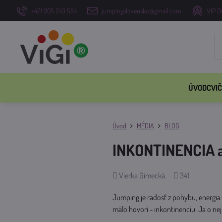
+421 905 243 554
jumpingslovensko@gmail.com
VIP O
ÚVOD
CVIČ
Úvod
MÉDIA
BLOG
INKONTINENCIA 
Pridal
Počet
Vierka Gimecká
341
zobrazení
Jumping je radosť z pohybu, energia
málo hovorí - inkontinenciu. Ja o nej