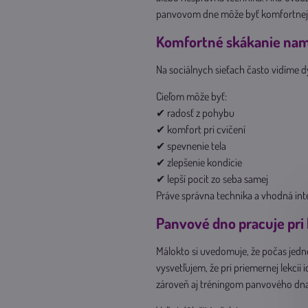
panvovom dne môže byť komfortnejšie
Komfortné skákanie na
Na sociálnych sieťach často vidíme 
Cieľom môže byť:
✔ radosť z pohybu
✔ komfort pri cvičení
✔ spevnenie tela
✔ zlepšenie kondície
✔ lepší pocit zo seba samej
Práve správna technika a vhodná int
Panvové dno pracuje pr
Málokto si uvedomuje, že počas jedn
vysvetľujem, že pri priemernej lekcii
zároveň aj tréningom panvového dna