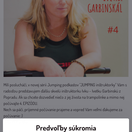
Milí poslucháči, v novej sérii Jumping podkastov "JUMPING inštruktorky" Vám s
radosťou predstavujem ďalšiu skvelú inštruktorku Ivku - Ivetku Garbinskú z
Popradu. Ak sa chcete dozvedieť niečo z jej života na trampolínke a mimo nej
počúvajte 4. EPIZÓDU.
Nech sa páči, príjemné počúvanie prajeme a vopred Vám veľmi ďakujeme za
počúvanie :)
Vaša ViGi a Ivka
Predvoľby súkromia