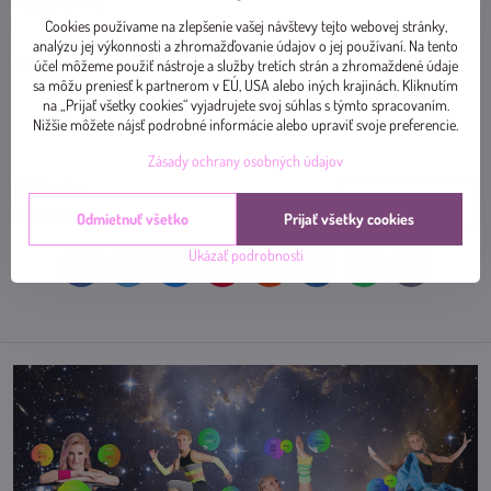
POČÚVAJTE tu
Cookies používame na zlepšenie vašej návštevy tejto webovej stránky,
analýzu jej výkonnosti a zhromažďovanie údajov o jej používaní. Na tento
PS: Vypočujte si aj predchádzajúce epizódy, dozviete sa niečo zaujímavé
účel môžeme použiť nástroje a služby tretích strán a zhromaždené údaje
sa môžu preniesť k partnerom v EÚ, USA alebo iných krajinách. Kliknutím
na „Prijať všetky cookies“ vyjadrujete svoj súhlas s týmto spracovaním.
Nižšie môžete nájsť podrobné informácie alebo upraviť svoje preferencie.
Zásady ochrany osobných údajov
Diskusia
Nový komentár
(0 komentárov)
Odmietnuť všetko
Prijať všetky cookies
Ukázať podrobnosti
Facebook
Twitter
Bluesky
Pinterest
Reddit
LinkedIn
WhatsApp
E-
mail