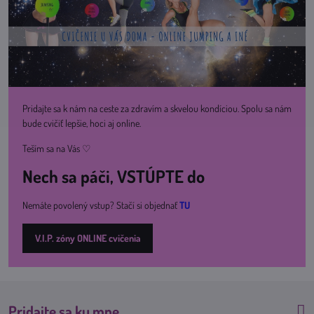
Pridajte sa k nám na ceste za zdravím a skvelou kondíciou. Spolu sa nám
bude cvičiť lepšie, hoci aj online.
Teším sa na Vás ♡
Nech sa páči, VSTÚPTE do
Nemáte povolený vstup? Stačí si objednať
TU
V.I.P. zóny ONLINE cvičenia
Pridajte sa ku mne