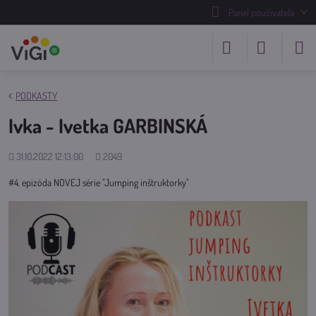
Panel používateľa
PODKASTY
Ivka - Ivetka GARBINSKÁ
Pridané
Počet
31.10.2022 12:13:00
2049
zobrazení
#4. epizóda NOVEJ série "Jumping inštruktorky"