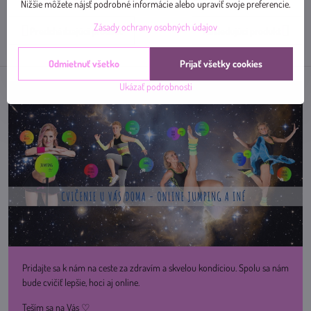
mail
Nižšie môžete nájsť podrobné informácie alebo upraviť svoje preferencie.
Zásady ochrany osobných údajov
Predchádzajúci produkt
Nasledujúci produkt
Odmietnuť všetko
Prijať všetky cookies
Ukázať podrobnosti
Pridajte sa k nám na ceste za zdravím a skvelou kondíciou. Spolu sa nám
bude cvičiť lepšie, hoci aj online.
Teším sa na Vás ♡