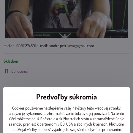
telefon: 0907 374601 e-mail: sandra.petrikova@gmail.com
Skladom
Doručenia
Doplnkové informácie
Predvoľby súkromia
Cookies používame na zlepšenie vašej návštevy tejto webovej stránky,
Diskusia
0
analýzu jej výkonnosti a zhromažďovanie údajov o jej používaní. Na tento
účel môžeme použiť nástroje a služby tretích strán a zhromaždené údaje
sa môžu preniesť k partnerom v EÚ, USA alebo iných krajinách. Kliknutím
na „Prijať všetky cookies“ vyjadrujete svoj súhlas s týmto spracovaním.
Facebook
Twitter
Bluesky
Pinterest
Reddit
LinkedIn
WhatsApp
E-