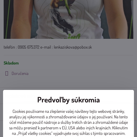
telefón : 0905 675372 e-mail : lenkaziskova@pobox.sk
Skladom
Doručenia
Doplnkové informácie
Predvoľby súkromia
Cookies používame na zlepšenie vašej návštevy tejto webovej stránky,
Diskusia
0
analýzu jej výkonnosti a zhromažďovanie údajov o jej používaní. Na tento
účel môžeme použiť nástroje a služby tretích strán a zhromaždené údaje
sa môžu preniesť k partnerom v EÚ, USA alebo iných krajinách. Kliknutím
na „Prijať všetky cookies“ vyjadrujete svoj súhlas s týmto spracovaním.
Facebook
Twitter
Bluesky
Pinterest
Reddit
LinkedIn
WhatsApp
E-