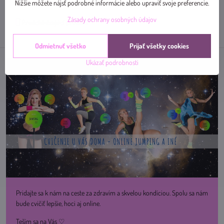
mail
Nižšie môžete nájsť podrobné informácie alebo upraviť svoje preferencie.
Zásady ochrany osobných údajov
Predchádzajúci produkt
Odmietnuť všetko
Prijať všetky cookies
Ukázať podrobnosti
Pridajte sa k nám na ceste za zdravím a skvelou kondíciou. Spolu sa nám
bude cvičiť lepšie, hoci aj online.
Teším sa na Vás ♡