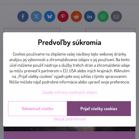
Facebook
Twitter
Bluesky
Pinterest
Reddit
LinkedIn
WhatsApp
E-
mail
Predchádzajúci produkt
Nasledujúci produkt
Predvoľby súkromia
Cookies používame na zlepšenie vašej návštevy tejto webovej stránky,
analýzu jej výkonnosti a zhromažďovanie údajov o jej používaní. Na tento
účel môžeme použiť nástroje a služby tretích strán a zhromaždené údaje
sa môžu preniesť k partnerom v EÚ, USA alebo iných krajinách. Kliknutím
na „Prijať všetky cookies“ vyjadrujete svoj súhlas s týmto spracovaním.
Nižšie môžete nájsť podrobné informácie alebo upraviť svoje preferencie.
Zásady ochrany osobných údajov
Odmietnuť všetko
Prijať všetky cookies
Ukázať podrobnosti