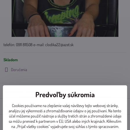
telefón: 0911 811508 e-mail: clodika22@azet.sk
Skladom
Doručenia
Doplnkové informácie
Predvoľby súkromia
Cookies používame na zlepšenie vašej návštevy tejto webovej stránky,
Diskusia
0
analýzu jej výkonnosti a zhromažďovanie údajov o jej používaní. Na tento
účel môžeme použiť nástroje a služby tretích strán a zhromaždené údaje
sa môžu preniesť k partnerom v EÚ, USA alebo iných krajinách. Kliknutím
na „Prijať všetky cookies“ vyjadrujete svoj súhlas s týmto spracovaním.
Facebook
Twitter
Bluesky
Pinterest
Reddit
LinkedIn
WhatsApp
E-