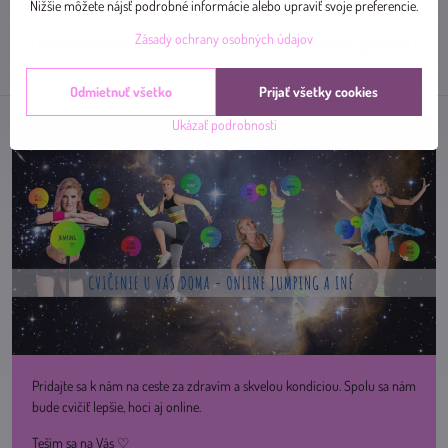
mail
Nižšie môžete nájsť podrobné informácie alebo upraviť svoje preferencie.
Zásady ochrany osobných údajov
Predchádzajúci produkt
Nasledujúci produkt
Odmietnuť všetko
Prijať všetky cookies
Ukázať podrobnosti
Pridajte sa k nám na ceste za zdravím a skvelou kondíciou. Spolu sa nám
bude cvičiť lepšie, hoci aj online.
Teším sa na Vás ♡