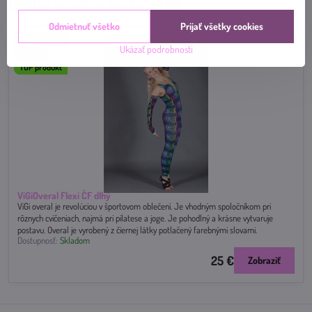
Určite sa vám bude páčiť
Odmietnuť všetko
Prijať všetky cookies
ONE&ONLY!!!
Ukázať podrobnosti
AKCIA
TOP produkt
ViGiOveral Flexi ČF dlhý
ViGi overal je revolúciou v športovom oblečení. Je vhodným spoločníkom pri
rôznych cvičeniach, najmä pri pilatese a joge. Je pohodlný a krásne vytvaruje
postavu. Overal je vyrobený z čiernej látky potlačený farebnými slovami.
Dostupnosť:
Skladom
25 €
Zobraziť