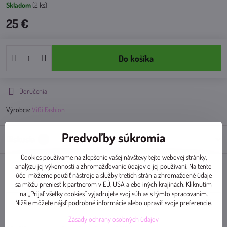
Skladom
(
2
ks)
25 €
Do košíka
Doručenia
Výrobca:
ViGi Fashion
Predvoľby súkromia
Diskusia
0
Cookies používame na zlepšenie vašej návštevy tejto webovej stránky,
analýzu jej výkonnosti a zhromažďovanie údajov o jej používaní. Na tento
účel môžeme použiť nástroje a služby tretích strán a zhromaždené údaje
Facebook
Twitter
Bluesky
Pinterest
Reddit
LinkedIn
WhatsApp
E-
mail
sa môžu preniesť k partnerom v EÚ, USA alebo iných krajinách. Kliknutím
na „Prijať všetky cookies“ vyjadrujete svoj súhlas s týmto spracovaním.
Nižšie môžete nájsť podrobné informácie alebo upraviť svoje preferencie.
Predchádzajúci produkt
Nasledujúci produkt
Zásady ochrany osobných údajov