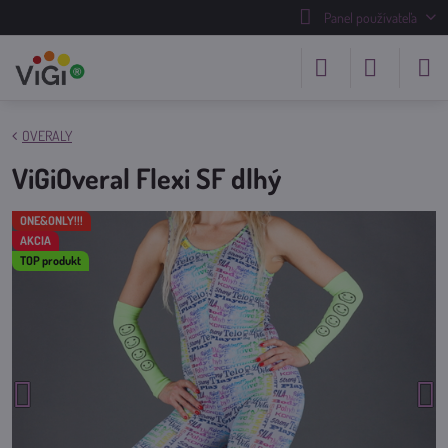
Panel používateľa
OVERALY
ViGiOveral Flexi SF dlhý
ONE&ONLY!!!
AKCIA
TOP produkt