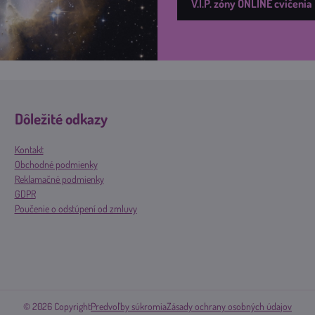
V.I.P. zóny ONLINE cvičenia
Dôležité odkazy
Kontakt
Obchodné podmienky
Reklamačné podmienky
GDPR
Poučenie o odstúpení od zmluvy
©
2026
Copyright
Predvoľby súkromia
Zásady ochrany osobných údajov