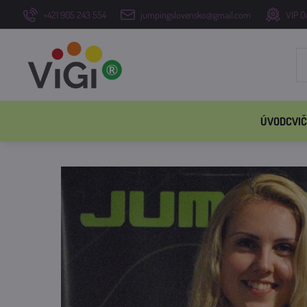
+421 905 243 554
jumpingslovensko@gmail.com
VIP O
ÚVOD
CVIČ