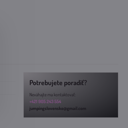
Potrebujete poradiť?
Neváhajte ma kontaktovať:
+421 905 243 554
jumpingslovensko@gmail.com