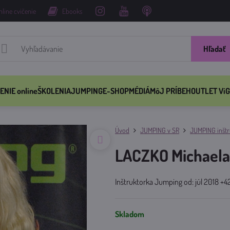
nline cvičenie
Ebooks
Hľadať
ENIE online
ŠKOLENIA
JUMPING
E-SHOP
MÉDIÁ
MôJ PRÍBEH
OUTLET ViG
Úvod
JUMPING v SR
JUMPING inštru
LACZKO Michaela
Inštruktorka Jumping od: júl 2018 +
Skladom