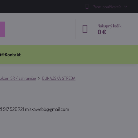
Panel používateľa
Nákupný košík
0 €
i®
Kontakt
ktori SR / zahraničie
DUNAJSKÁ STREDA
421 917 526 721 miskawebb@gmail.com