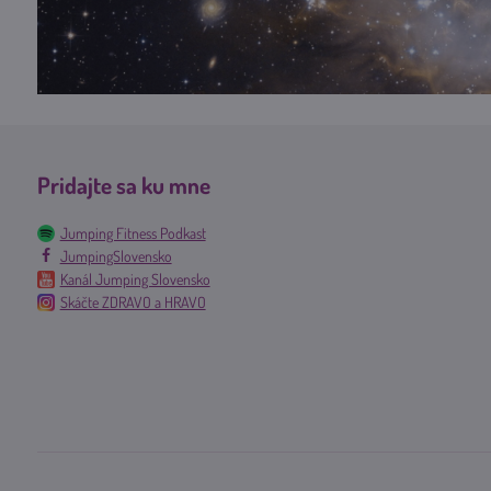
Pridajte sa ku mne
Jumping Fitness Podkast
JumpingSlovensko
Kanál Jumping Slovensko
Skáčte ZDRAVO a HRAVO