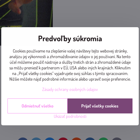
Predvoľby súkromia
Cookies používame na zlepšenie vašej návštevy tejto webovej stránky,
analýzu jej výkonnosti a zhromažďovanie údajov o jej používaní. Na tento
Doplnkové informácie
Diskusia
0
účel môžeme použiť nástroje a služby tretích strán a zhromaždené údaje
sa môžu preniesť k partnerom v EÚ, USA alebo iných krajinách. Kliknutím
na „Prijať všetky cookies“ vyjadrujete svoj súhlas s týmto spracovaním.
Nižšie môžete nájsť podrobné informácie alebo upraviť svoje preferencie.
Zásady ochrany osobných údajov
Odmietnuť všetko
Prijať všetky cookies
Ukázať podrobnosti