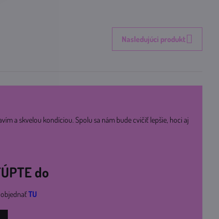
Nasledujúci produkt
avím a skvelou kondíciou. Spolu sa nám bude cvičiť lepšie, hoci aj
STÚPTE do
i objednať
TU