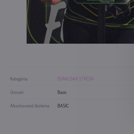
Kategória:
DUNAJSKÁ STREDA
Úroveň:
Basic
Absolvované školenia:
BASIC