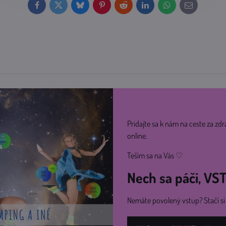
Facebook
Twitter
Bluesky
Pinterest
Reddit
LinkedIn
WhatsApp
E-
mail
Pridajte sa k nám na ceste za zdr
online.
Teším sa na Vás ♡
Nech sa páči, V
Nemáte povolený vstup? Stačí s