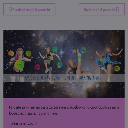
Predchádzajúci produkt
Nasledujúci produkt
Pridajte sa k nám na ceste za zdravím a skvelou kondíciou. Spolu sa nám
bude cvičiť lepšie, hoci aj online.
Teším sa na Vás ♡