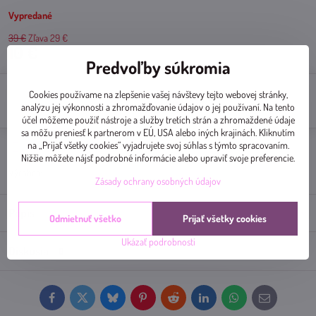
Vypredané
39 €
Zľava
29 €
10 €
Predvoľby súkromia
Cookies používame na zlepšenie vašej návštevy tejto webovej stránky,
Do košíka
analýzu jej výkonnosti a zhromažďovanie údajov o jej používaní. Na tento
účel môžeme použiť nástroje a služby tretích strán a zhromaždené údaje
sa môžu preniesť k partnerom v EÚ, USA alebo iných krajinách. Kliknutím
na „Prijať všetky cookies“ vyjadrujete svoj súhlas s týmto spracovaním.
Doručenia
Nižšie môžete nájsť podrobné informácie alebo upraviť svoje preferencie.
Výrobca:
ViGi Fashion
Zásady ochrany osobných údajov
Popis
Odmietnuť všetko
Prijať všetky cookies
Ukázať podrobnosti
Diskusia
0
Facebook
Twitter
Bluesky
Pinterest
Reddit
LinkedIn
WhatsApp
E-
mail