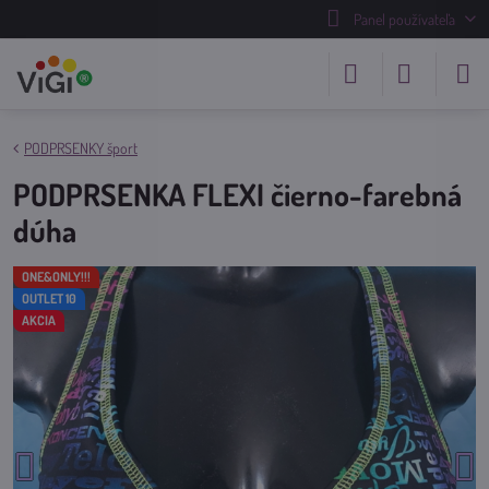
Panel používateľa
PODPRSENKY šport
PODPRSENKA FLEXI čierno-farebná
dúha
ONE&ONLY!!!
OUTLET 10
AKCIA