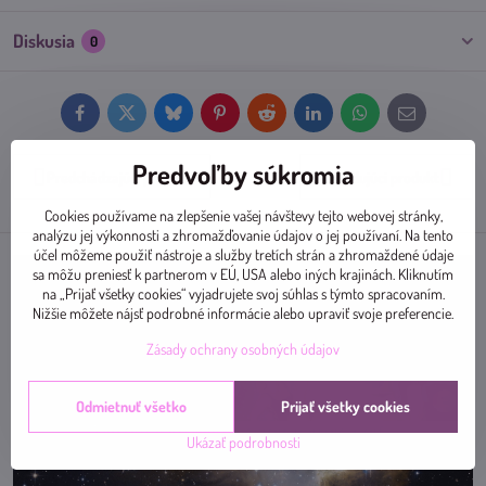
Diskusia
0
Facebook
Twitter
Bluesky
Pinterest
Reddit
LinkedIn
WhatsApp
E-
mail
Predvoľby súkromia
Predchádzajúci produkt
Nasledujúci produkt
Cookies používame na zlepšenie vašej návštevy tejto webovej stránky,
analýzu jej výkonnosti a zhromažďovanie údajov o jej používaní. Na tento
účel môžeme použiť nástroje a služby tretích strán a zhromaždené údaje
sa môžu preniesť k partnerom v EÚ, USA alebo iných krajinách. Kliknutím
na „Prijať všetky cookies“ vyjadrujete svoj súhlas s týmto spracovaním.
Nižšie môžete nájsť podrobné informácie alebo upraviť svoje preferencie.
Zásady ochrany osobných údajov
Odmietnuť všetko
Prijať všetky cookies
Ukázať podrobnosti