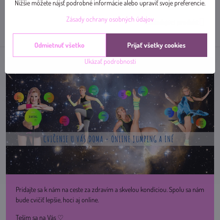
mail
Nižšie môžete nájsť podrobné informácie alebo upraviť svoje preferencie.
Zásady ochrany osobných údajov
Nasledujúci produkt
Odmietnuť všetko
Prijať všetky cookies
Ukázať podrobnosti
Pridajte sa k nám na ceste za zdravím a skvelou kondíciou. Spolu sa nám
bude cvičiť lepšie, hoci aj online.
Teším sa na Vás ♡