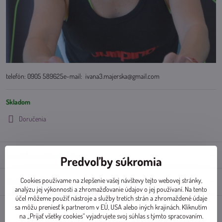
telefón: 0905 589625e-mail: ivana3.majerska@gmail.com
Skladom
Doručenia
Doplnkové informácie
Predvoľby súkromia
Cookies používame na zlepšenie vašej návštevy tejto webovej stránky,
Diskusia
0
analýzu jej výkonnosti a zhromažďovanie údajov o jej používaní. Na tento
účel môžeme použiť nástroje a služby tretích strán a zhromaždené údaje
sa môžu preniesť k partnerom v EÚ, USA alebo iných krajinách. Kliknutím
na „Prijať všetky cookies“ vyjadrujete svoj súhlas s týmto spracovaním.
Facebook
Twitter
Bluesky
Pinterest
Reddit
LinkedIn
WhatsApp
E-