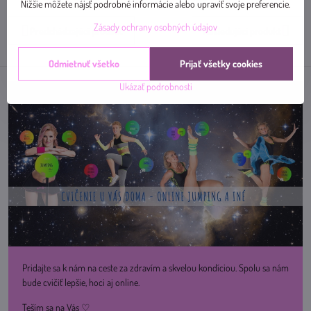
mail
Nižšie môžete nájsť podrobné informácie alebo upraviť svoje preferencie.
Zásady ochrany osobných údajov
Predchádzajúci produkt
Nasledujúci produkt
Odmietnuť všetko
Prijať všetky cookies
Ukázať podrobnosti
Pridajte sa k nám na ceste za zdravím a skvelou kondíciou. Spolu sa nám
bude cvičiť lepšie, hoci aj online.
Teším sa na Vás ♡