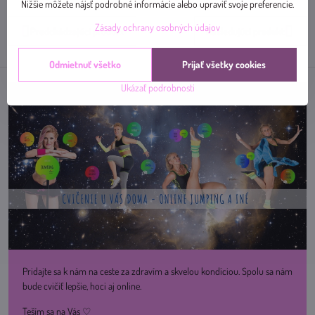
mail
Nižšie môžete nájsť podrobné informácie alebo upraviť svoje preferencie.
Zásady ochrany osobných údajov
Predchádzajúci produkt
Nasledujúci produkt
Odmietnuť všetko
Prijať všetky cookies
Ukázať podrobnosti
Pridajte sa k nám na ceste za zdravím a skvelou kondíciou. Spolu sa nám
bude cvičiť lepšie, hoci aj online.
Teším sa na Vás ♡