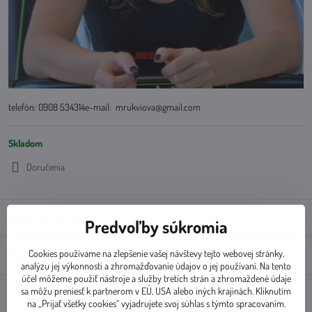
telefón: 0908 534314e-mail: mrukviova@gmail.com
Skladom
Doručenia
Doplnkové informácie
Predvoľby súkromia
Cookies používame na zlepšenie vašej návštevy tejto webovej stránky,
Diskusia
0
analýzu jej výkonnosti a zhromažďovanie údajov o jej používaní. Na tento
účel môžeme použiť nástroje a služby tretích strán a zhromaždené údaje
sa môžu preniesť k partnerom v EÚ, USA alebo iných krajinách. Kliknutím
na „Prijať všetky cookies“ vyjadrujete svoj súhlas s týmto spracovaním.
Facebook
Twitter
Bluesky
Pinterest
Reddit
LinkedIn
WhatsApp
E-