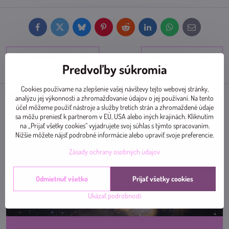
Facebook
Twitter
Bluesky
Pinterest
Reddit
LinkedIn
WhatsApp
E-
mail
Predchádzajúci produkt
Nasledujúci produkt
Predvoľby súkromia
Cookies používame na zlepšenie vašej návštevy tejto webovej stránky,
analýzu jej výkonnosti a zhromažďovanie údajov o jej používaní. Na tento
účel môžeme použiť nástroje a služby tretích strán a zhromaždené údaje
sa môžu preniesť k partnerom v EÚ, USA alebo iných krajinách. Kliknutím
na „Prijať všetky cookies“ vyjadrujete svoj súhlas s týmto spracovaním.
Nižšie môžete nájsť podrobné informácie alebo upraviť svoje preferencie.
Zásady ochrany osobných údajov
Odmietnuť všetko
Prijať všetky cookies
Ukázať podrobnosti