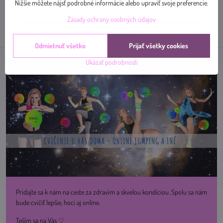
mail
Nižšie môžete nájsť podrobné informácie alebo upraviť svoje preferencie.
Zásady ochrany osobných údajov
Predchádzajúci produkt
Nasledujúci produkt
Odmietnuť všetko
Prijať všetky cookies
Ukázať podrobnosti
Pridajte sa k nám na ceste za zdravím a skvelou kondíciou. Spolu sa nám
bude cvičiť lepšie, hoci aj online.
Teším sa na Vás ♡