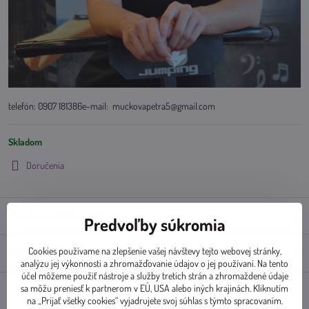
telefón: 0907 181386e-mail: muckovapetra5@gmail.com
Skladom
Doručenia
Doplnkové informácie
Predvoľby súkromia
Cookies používame na zlepšenie vašej návštevy tejto webovej stránky,
Diskusia
0
analýzu jej výkonnosti a zhromažďovanie údajov o jej používaní. Na tento
účel môžeme použiť nástroje a služby tretích strán a zhromaždené údaje
sa môžu preniesť k partnerom v EÚ, USA alebo iných krajinách. Kliknutím
na „Prijať všetky cookies“ vyjadrujete svoj súhlas s týmto spracovaním.
Facebook
Twitter
Bluesky
Pinterest
Reddit
LinkedIn
WhatsApp
E-