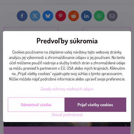
Facebook
Twitter
Bluesky
Pinterest
Reddit
LinkedIn
WhatsApp
E-
mail
Predchádzajúci produkt
Nasledujúci produkt
Predvoľby súkromia
Cookies používame na zlepšenie vašej návštevy tejto webovej stránky,
analýzu jej výkonnosti a zhromažďovanie údajov o jej používaní. Na tento
účel môžeme použiť nástroje a služby tretích strán a zhromaždené údaje
sa môžu preniesť k partnerom v EÚ, USA alebo iných krajinách. Kliknutím
na „Prijať všetky cookies“ vyjadrujete svoj súhlas s týmto spracovaním.
Nižšie môžete nájsť podrobné informácie alebo upraviť svoje preferencie.
Zásady ochrany osobných údajov
Odmietnuť všetko
Prijať všetky cookies
Ukázať podrobnosti