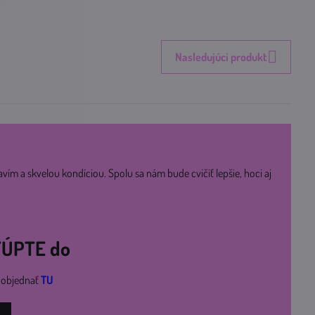
Nasledujúci produkt
avím a skvelou kondíciou. Spolu sa nám bude cvičiť lepšie, hoci aj
STÚPTE do
i objednať
TU