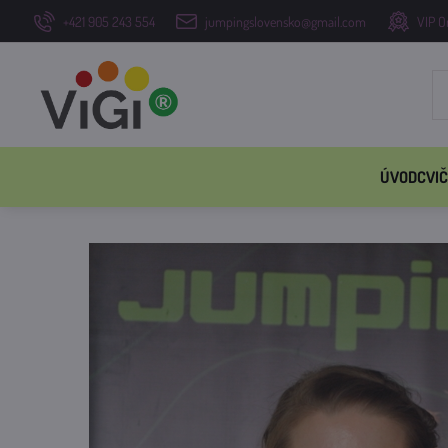
+421 905 243 554
jumpingslovensko@gmail.com
VIP O
ÚVOD
CVIČ