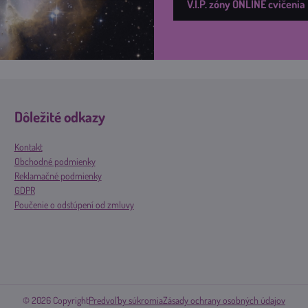
V.I.P. zóny ONLINE cvičenia
Dôležité odkazy
Kontakt
Obchodné podmienky
Reklamačné podmienky
GDPR
Poučenie o odstúpení od zmluvy
©
2026
Copyright
Predvoľby súkromia
Zásady ochrany osobných údajov