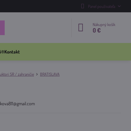
Panel používateľa
Nákupný košík
0 €
i®
Kontakt
ktori SR / zahraničie
BRATISLAVA
nickova811@gmail.com