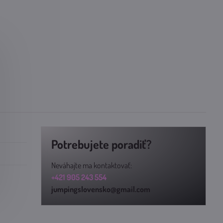
Potrebujete poradiť?
Neváhajte ma kontaktovať:
+421 905 243 554
jumpingslovensko@gmail.com