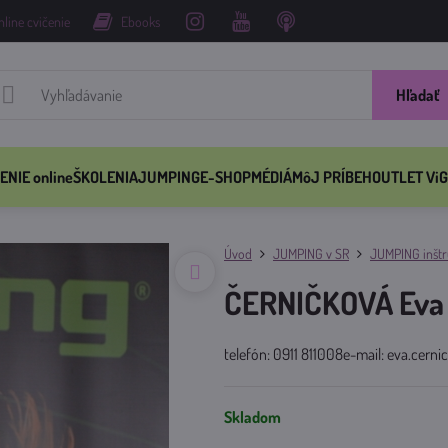
nline cvičenie
Ebooks
Hľadať
ENIE online
ŠKOLENIA
JUMPING
E-SHOP
MÉDIÁ
MôJ PRÍBEH
OUTLET ViG
Úvod
JUMPING v SR
JUMPING inštru
ČERNIČKOVÁ Eva
telefón: 0911 811008e-mail: eva.cer
Skladom