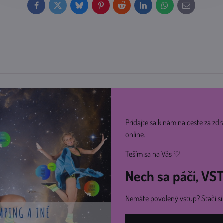
Facebook
Twitter
Bluesky
Pinterest
Reddit
LinkedIn
WhatsApp
E-
mail
Pridajte sa k nám na ceste za zdr
online.
Teším sa na Vás ♡
Nech sa páči, V
Nemáte povolený vstup? Stačí s