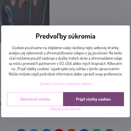
Predvoľby súkromia
Cookies používame na zlepšenie vašej návštevy tejto webovej stránky,
analýzu jej výkonnosti a zhromažďovanie údajov o jej používaní. Na tento
Doplnkové informácie
Diskusia
0
účel môžeme použiť nástroje a služby tretích strán a zhromaždené údaje
sa môžu preniesť k partnerom v EÚ, USA alebo iných krajinách. Kliknutím
na „Prijať všetky cookies“ vyjadrujete svoj súhlas s týmto spracovaním.
Nižšie môžete nájsť podrobné informácie alebo upraviť svoje preferencie.
Zásady ochrany osobných údajov
Odmietnuť všetko
Prijať všetky cookies
S Diplom, DRUM Diplom
Ukázať podrobnosti