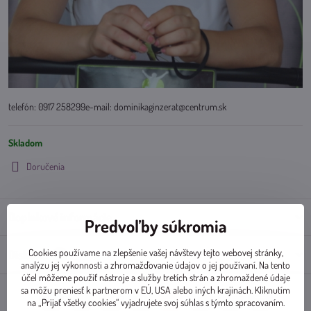
telefón: 0917 258299e-mail: dominikaginzerat@centrum.sk
Skladom
Doručenia
Doplnkové informácie
Predvoľby súkromia
Cookies používame na zlepšenie vašej návštevy tejto webovej stránky,
Diskusia
0
analýzu jej výkonnosti a zhromažďovanie údajov o jej používaní. Na tento
účel môžeme použiť nástroje a služby tretích strán a zhromaždené údaje
sa môžu preniesť k partnerom v EÚ, USA alebo iných krajinách. Kliknutím
na „Prijať všetky cookies“ vyjadrujete svoj súhlas s týmto spracovaním.
Facebook
Twitter
Bluesky
Pinterest
Reddit
LinkedIn
WhatsApp
E-