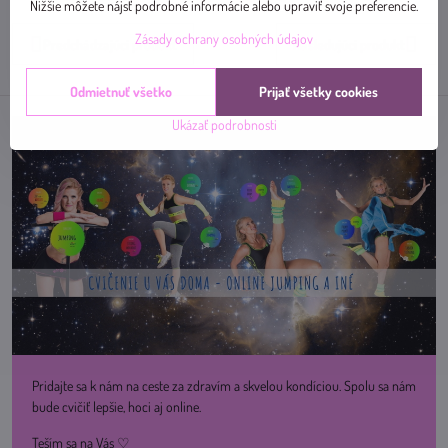
mail
Nižšie môžete nájsť podrobné informácie alebo upraviť svoje preferencie.
Zásady ochrany osobných údajov
Predchádzajúci produkt
Nasledujúci produkt
Odmietnuť všetko
Prijať všetky cookies
Ukázať podrobnosti
Pridajte sa k nám na ceste za zdravím a skvelou kondíciou. Spolu sa nám
bude cvičiť lepšie, hoci aj online.
Teším sa na Vás ♡