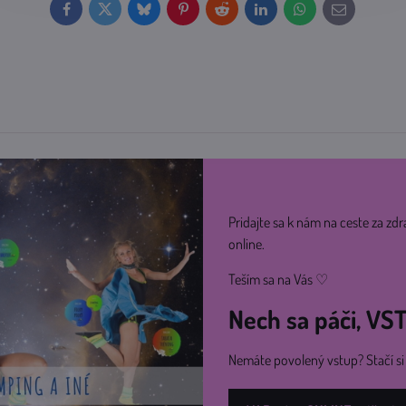
Facebook
Twitter
Bluesky
Pinterest
Reddit
LinkedIn
WhatsApp
E-
mail
Pridajte sa k nám na ceste za zdr
online.
Teším sa na Vás ♡
Nech sa páči, V
Nemáte povolený vstup? Stačí s