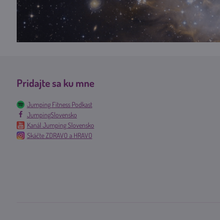
Pridajte sa ku mne
Jumping Fitness Podkast
JumpingSlovensko
Kanál Jumping Slovensko
Skáčte ZDRAVO a HRAVO