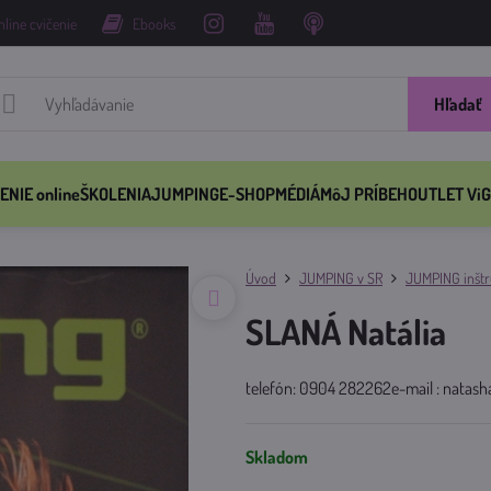
nline cvičenie
Ebooks
Hľadať
ENIE online
ŠKOLENIA
JUMPING
E-SHOP
MÉDIÁ
MôJ PRÍBEH
OUTLET ViG
Úvod
JUMPING v SR
JUMPING inštru
SLANÁ Natália
telefón: 0904 282262e-mail : natash
Skladom