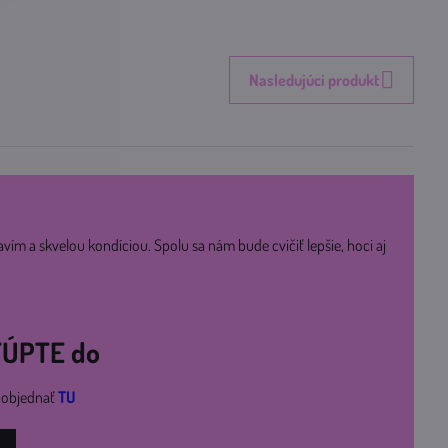
Nasledujúci produkt
avím a skvelou kondíciou. Spolu sa nám bude cvičiť lepšie, hoci aj
STÚPTE do
i objednať
TU