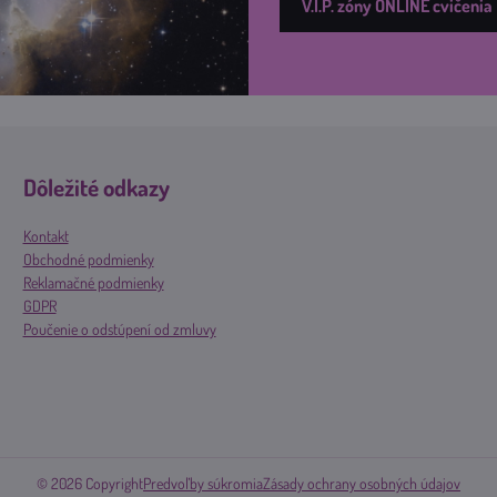
V.I.P. zóny ONLINE cvičenia
Dôležité odkazy
Kontakt
Obchodné podmienky
Reklamačné podmienky
GDPR
Poučenie o odstúpení od zmluvy
©
2026
Copyright
Predvoľby súkromia
Zásady ochrany osobných údajov