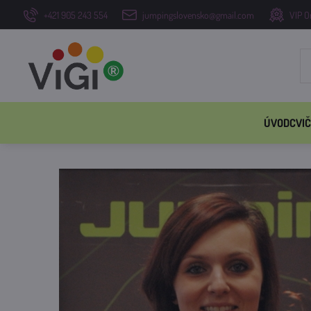
+421 905 243 554
jumpingslovensko@gmail.com
VIP O
ÚVOD
CVIČ