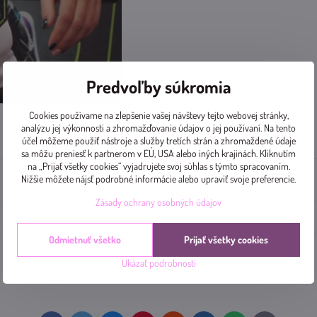
Predvoľby súkromia
Cookies používame na zlepšenie vašej návštevy tejto webovej stránky,
analýzu jej výkonnosti a zhromažďovanie údajov o jej používaní. Na tento
Doplnkové informácie
Diskusia
0
účel môžeme použiť nástroje a služby tretích strán a zhromaždené údaje
sa môžu preniesť k partnerom v EÚ, USA alebo iných krajinách. Kliknutím
na „Prijať všetky cookies“ vyjadrujete svoj súhlas s týmto spracovaním.
Nižšie môžete nájsť podrobné informácie alebo upraviť svoje preferencie.
Zásady ochrany osobných údajov
Odmietnuť všetko
Prijať všetky cookies
Ukázať podrobnosti