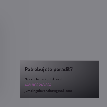
Potrebujete poradiť?
Neváhajte ma kontaktovať:
+421 905 243 554
jumpingslovensko@gmail.com