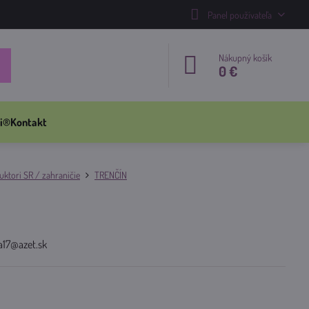
Panel používateľa
Nákupný košík
0 €
i®
Kontakt
ktori SR / zahraničie
TRENČÍN
a17@azet.sk