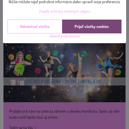
mail
Nižšie môžete nájsť podrobné informácie alebo upraviť svoje preferencie.
Zásady ochrany osobných údajov
Nasledujúci produkt
Odmietnuť všetko
Prijať všetky cookies
Ukázať podrobnosti
Pridajte sa k nám na ceste za zdravím a skvelou kondíciou. Spolu sa nám
bude cvičiť lepšie, hoci aj online.
Teším sa na Vás ♡