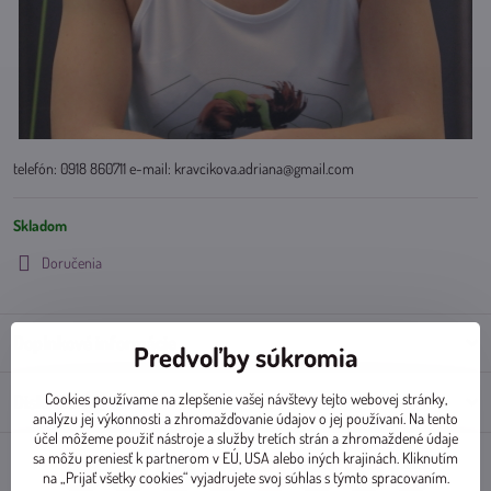
telefón: 0918 860711 e-mail: kravcikova.adriana@gmail.com
Skladom
Doručenia
Doplnkové informácie
Predvoľby súkromia
Cookies používame na zlepšenie vašej návštevy tejto webovej stránky,
Diskusia
0
analýzu jej výkonnosti a zhromažďovanie údajov o jej používaní. Na tento
účel môžeme použiť nástroje a služby tretích strán a zhromaždené údaje
sa môžu preniesť k partnerom v EÚ, USA alebo iných krajinách. Kliknutím
na „Prijať všetky cookies“ vyjadrujete svoj súhlas s týmto spracovaním.
Facebook
Twitter
Bluesky
Pinterest
Reddit
LinkedIn
WhatsApp
E-