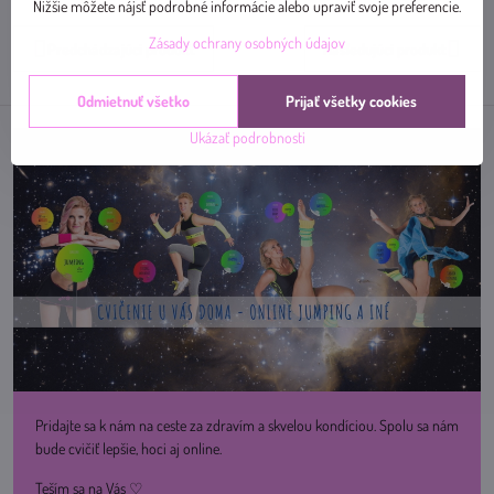
mail
Nižšie môžete nájsť podrobné informácie alebo upraviť svoje preferencie.
Zásady ochrany osobných údajov
Predchádzajúci produkt
Nasledujúci produkt
Odmietnuť všetko
Prijať všetky cookies
Ukázať podrobnosti
Pridajte sa k nám na ceste za zdravím a skvelou kondíciou. Spolu sa nám
bude cvičiť lepšie, hoci aj online.
Teším sa na Vás ♡