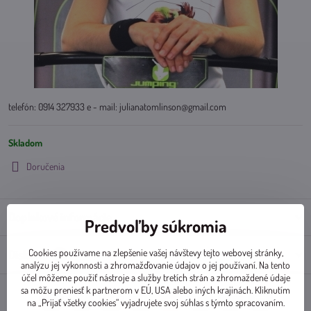
telefón: 0914 327933 e - mail: julianatomlinson@gmail.com
Skladom
Doručenia
Doplnkové informácie
Predvoľby súkromia
Cookies používame na zlepšenie vašej návštevy tejto webovej stránky,
Diskusia
0
analýzu jej výkonnosti a zhromažďovanie údajov o jej používaní. Na tento
účel môžeme použiť nástroje a služby tretích strán a zhromaždené údaje
sa môžu preniesť k partnerom v EÚ, USA alebo iných krajinách. Kliknutím
na „Prijať všetky cookies“ vyjadrujete svoj súhlas s týmto spracovaním.
Facebook
Twitter
Bluesky
Pinterest
Reddit
LinkedIn
WhatsApp
E-