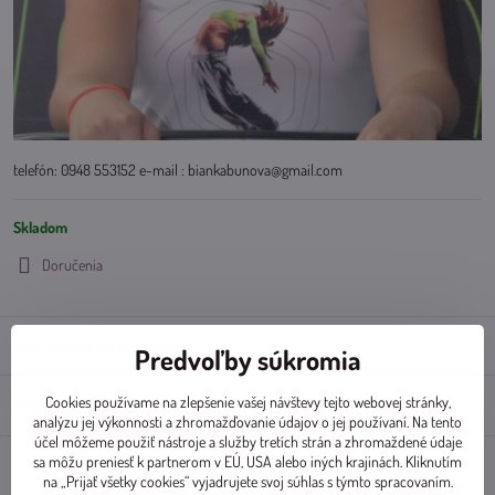
telefón: 0948 553152 e-mail : biankabunova@gmail.com
Skladom
Doručenia
Doplnkové informácie
Predvoľby súkromia
Cookies používame na zlepšenie vašej návštevy tejto webovej stránky,
Diskusia
0
analýzu jej výkonnosti a zhromažďovanie údajov o jej používaní. Na tento
účel môžeme použiť nástroje a služby tretích strán a zhromaždené údaje
sa môžu preniesť k partnerom v EÚ, USA alebo iných krajinách. Kliknutím
na „Prijať všetky cookies“ vyjadrujete svoj súhlas s týmto spracovaním.
Facebook
Twitter
Bluesky
Pinterest
Reddit
LinkedIn
WhatsApp
E-