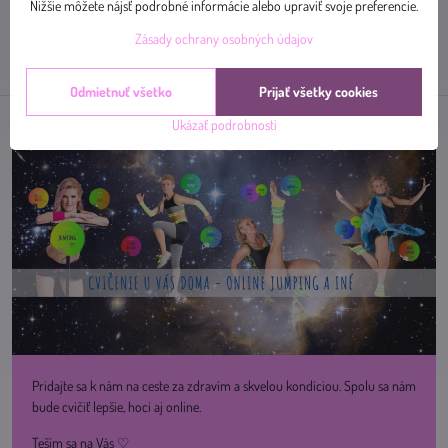
mail
Nižšie môžete nájsť podrobné informácie alebo upraviť svoje preferencie.
Zásady ochrany osobných údajov
Predchádzajúci produkt
Nasledujúci produkt
Odmietnuť všetko
Prijať všetky cookies
Ukázať podrobnosti
Pridajte sa k nám na ceste za zdravím a skvelou kondíciou. Spolu sa nám
bude cvičiť lepšie, hoci aj online.
Teším sa na Vás ♡