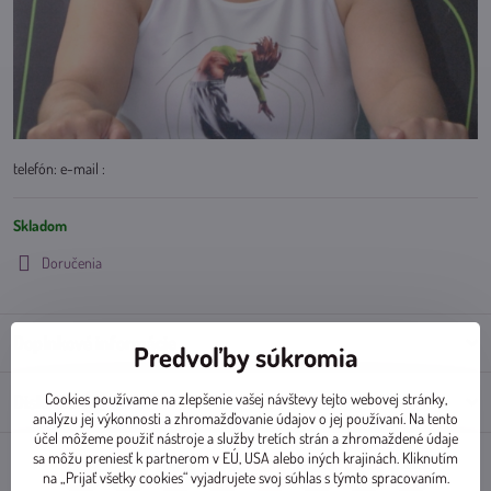
telefón: e-mail :
Skladom
Doručenia
Doplnkové informácie
Predvoľby súkromia
Cookies používame na zlepšenie vašej návštevy tejto webovej stránky,
Diskusia
0
analýzu jej výkonnosti a zhromažďovanie údajov o jej používaní. Na tento
účel môžeme použiť nástroje a služby tretích strán a zhromaždené údaje
sa môžu preniesť k partnerom v EÚ, USA alebo iných krajinách. Kliknutím
na „Prijať všetky cookies“ vyjadrujete svoj súhlas s týmto spracovaním.
Facebook
Twitter
Bluesky
Pinterest
Reddit
LinkedIn
WhatsApp
E-