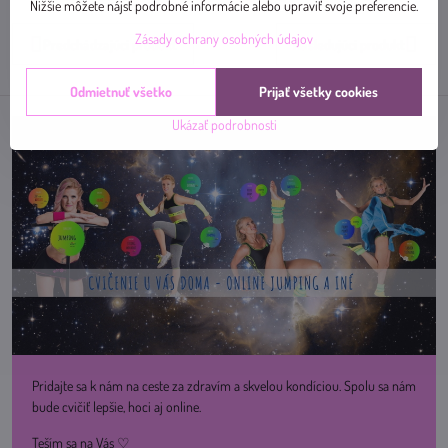
mail
Nižšie môžete nájsť podrobné informácie alebo upraviť svoje preferencie.
Zásady ochrany osobných údajov
Predchádzajúci produkt
Nasledujúci produkt
Odmietnuť všetko
Prijať všetky cookies
Ukázať podrobnosti
Pridajte sa k nám na ceste za zdravím a skvelou kondíciou. Spolu sa nám
bude cvičiť lepšie, hoci aj online.
Teším sa na Vás ♡