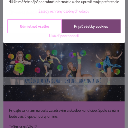
mail
Nižšie môžete nájsť podrobné informácie alebo upraviť svoje preferencie.
Zásady ochrany osobných údajov
Predchádzajúci produkt
Odmietnuť všetko
Prijať všetky cookies
Ukázať podrobnosti
Pridajte sa k nám na ceste za zdravím a skvelou kondíciou. Spolu sa nám
bude cvičiť lepšie, hoci aj online.
Teším sa na Vás ♡