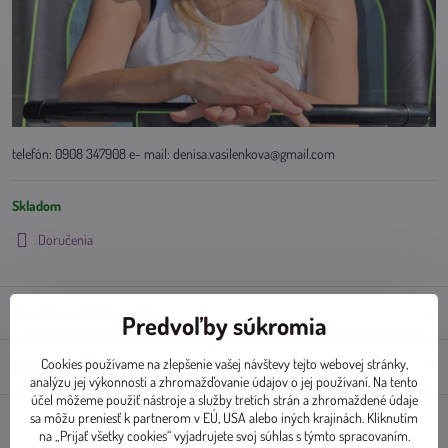
telefón: 0908 347908 e- mail: denisa.vasilenkova@gmail.com
Skladom
Doručenia
Doplnkové informácie
Predvoľby súkromia
Cookies používame na zlepšenie vašej návštevy tejto webovej stránky,
Diskusia
0
analýzu jej výkonnosti a zhromažďovanie údajov o jej používaní. Na tento
účel môžeme použiť nástroje a služby tretích strán a zhromaždené údaje
sa môžu preniesť k partnerom v EÚ, USA alebo iných krajinách. Kliknutím
na „Prijať všetky cookies“ vyjadrujete svoj súhlas s týmto spracovaním.
Facebook
Twitter
Bluesky
Pinterest
Reddit
LinkedIn
WhatsApp
E-