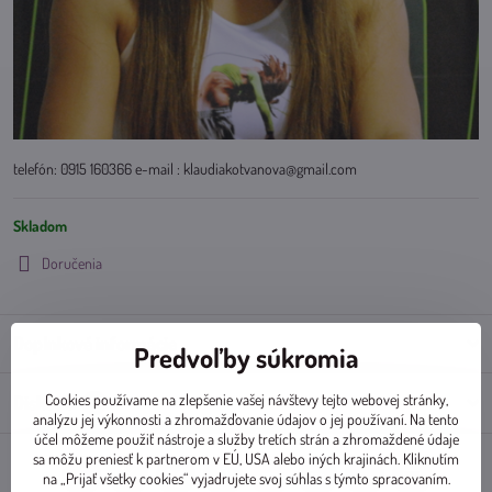
telefón: 0915 160366 e-mail : klaudiakotvanova@gmail.com
Skladom
Doručenia
Doplnkové informácie
Predvoľby súkromia
Cookies používame na zlepšenie vašej návštevy tejto webovej stránky,
Diskusia
0
analýzu jej výkonnosti a zhromažďovanie údajov o jej používaní. Na tento
účel môžeme použiť nástroje a služby tretích strán a zhromaždené údaje
sa môžu preniesť k partnerom v EÚ, USA alebo iných krajinách. Kliknutím
na „Prijať všetky cookies“ vyjadrujete svoj súhlas s týmto spracovaním.
Facebook
Twitter
Bluesky
Pinterest
Reddit
LinkedIn
WhatsApp
E-