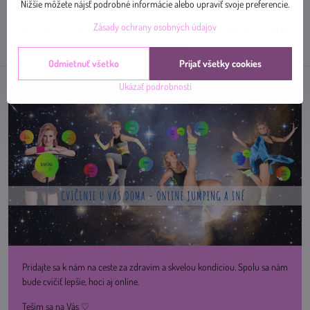
mail
Nižšie môžete nájsť podrobné informácie alebo upraviť svoje preferencie.
Zásady ochrany osobných údajov
Predchádzajúci produkt
Nasledujúci produkt
Odmietnuť všetko
Prijať všetky cookies
Ukázať podrobnosti
Pridajte sa k nám na ceste za zdravím a skvelou kondíciou. Spolu sa nám
bude cvičiť lepšie, hoci aj online.
Teším sa na Vás ♡