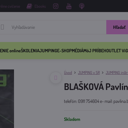
nline cvičenie
Ebooks
Hľadať
ENIE online
ŠKOLENIA
JUMPING
E-SHOP
MÉDIÁ
MôJ PRÍBEH
OUTLET ViG
Úvod
JUMPING v SR
JUMPING inštru
BLAŠKOVÁ Pavlí
telefón: 0911 754604 e- mail: pavlin
Skladom