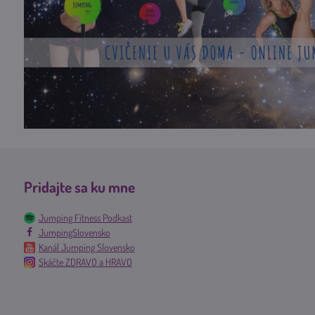
Pridajte sa ku mne
Jumping Fitness Podkast
JumpingSlovensko
Kanál Jumping Slovensko
Skáčte ZDRAVO a HRAVO