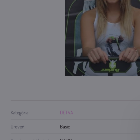
Kategória:
DETVA
Úroveň:
Basic