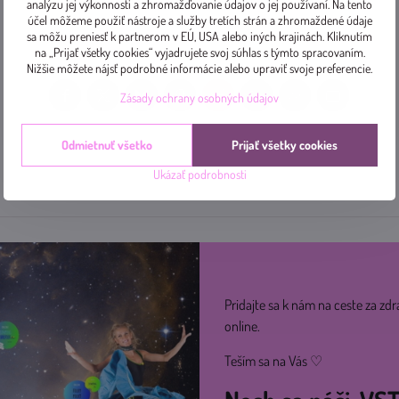
analýzu jej výkonnosti a zhromažďovanie údajov o jej používaní. Na tento
účel môžeme použiť nástroje a služby tretích strán a zhromaždené údaje
sa môžu preniesť k partnerom v EÚ, USA alebo iných krajinách. Kliknutím
na „Prijať všetky cookies“ vyjadrujete svoj súhlas s týmto spracovaním.
Nižšie môžete nájsť podrobné informácie alebo upraviť svoje preferencie.
Zásady ochrany osobných údajov
Facebook
Twitter
Bluesky
Pinterest
Reddit
LinkedIn
WhatsApp
E-
mail
Odmietnuť všetko
Prijať všetky cookies
Ukázať podrobnosti
Pridajte sa k nám na ceste za zdr
online.
Teším sa na Vás ♡