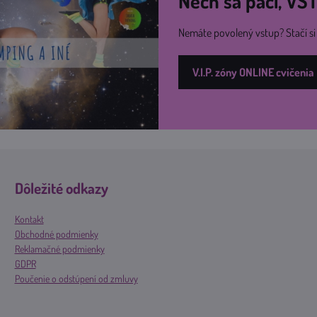
Nech sa páči, V
Nemáte povolený vstup? Stačí s
V.I.P. zóny ONLINE cvičenia
Dôležité odkazy
Kontakt
Obchodné podmienky
Reklamačné podmienky
GDPR
Poučenie o odstúpení od zmluvy