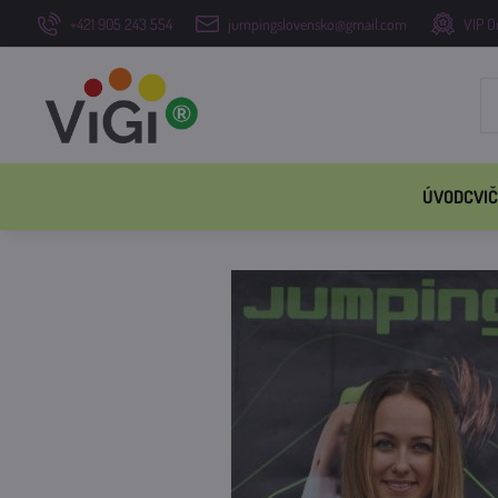
+421 905 243 554
jumpingslovensko@gmail.com
VIP O
ÚVOD
CVIČ