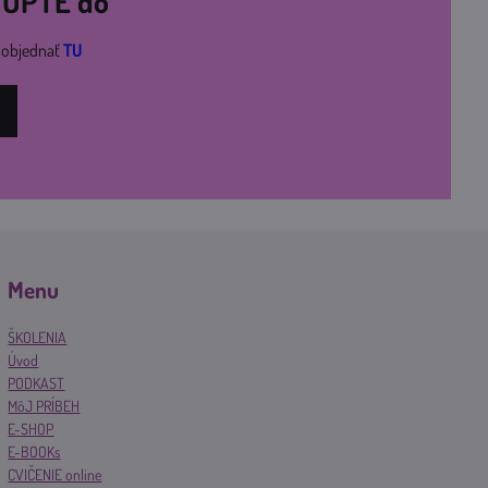
STÚPTE do
i objednať
TU
Menu
ŠKOLENIA
Úvod
PODKAST
MôJ PRÍBEH
E-SHOP
E-BOOKs
CVIČENIE online