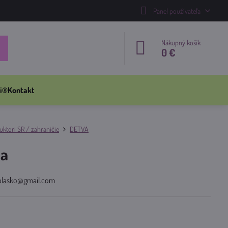
Panel používateľa
Nákupný košík
0 €
i®
Kontakt
ktori SR / zahraničie
DETVA
na
a.blasko@gmail.com