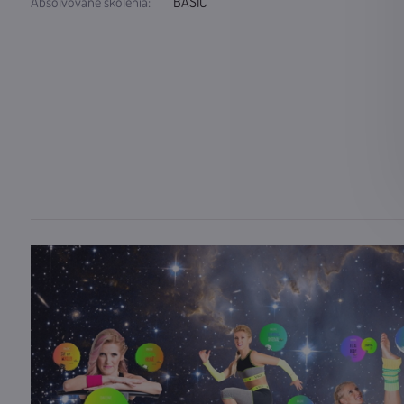
Absolvované školenia:
BASIC