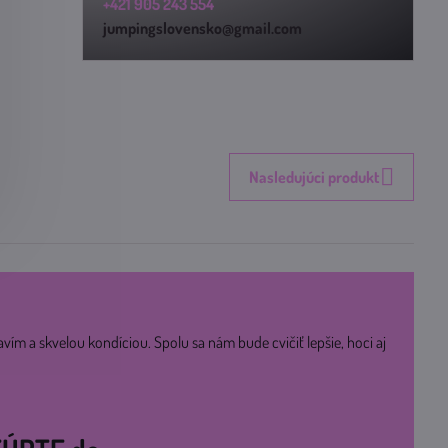
+421 905 243 554
jumpingslovensko@gmail.com
Nasledujúci produkt
avím a skvelou kondíciou. Spolu sa nám bude cvičiť lepšie, hoci aj