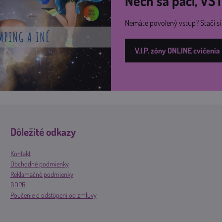
Nech sa páči, V
Nemáte povolený vstup? Stačí s
V.I.P. zóny ONLINE cvičenia
Dôležité odkazy
Kontakt
Obchodné podmienky
Reklamačné podmienky
GDPR
Poučenie o odstúpení od zmluvy