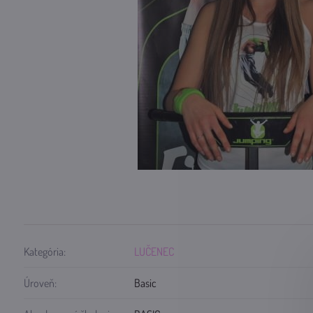
Kategória:
LUČENEC
Úroveň:
Basic