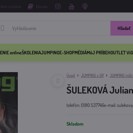
nline cvičenie
Ebooks
Hľadať
ENIE online
ŠKOLENIA
JUMPING
E-SHOP
MÉDIÁ
MôJ PRÍBEH
OUTLET ViG
Úvod
JUMPING v SR
JUMPING inštru
ŠULEKOVÁ Julia
telefón: 0910 537746e-mail: sulekov
Skladom