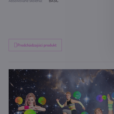
Absolvované školenia:
BASIC
Predchádzajúci produkt