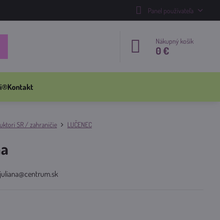
Panel používateľa
Nákupný košík
0 €
i®
Kontakt
ktori SR / zahraničie
LUČENEC
na
ajuliana@centrum.sk