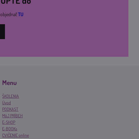
STÚPTE do
i objednať
TU
Menu
ŠKOLENIA
Úvod
PODKAST
MôJ PRÍBEH
E-SHOP
E-BOOKs
CVIČENIE online