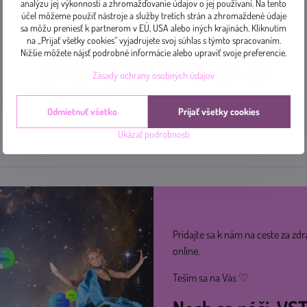
analýzu jej výkonnosti a zhromažďovanie údajov o jej používaní. Na tento
účel môžeme použiť nástroje a služby tretích strán a zhromaždené údaje
sa môžu preniesť k partnerom v EÚ, USA alebo iných krajinách. Kliknutím
na „Prijať všetky cookies“ vyjadrujete svoj súhlas s týmto spracovaním.
Nižšie môžete nájsť podrobné informácie alebo upraviť svoje preferencie.
Zásady ochrany osobných údajov
Facebook
Twitter
Bluesky
Pinterest
Reddit
LinkedIn
WhatsApp
E-
mail
Odmietnuť všetko
Prijať všetky cookies
Ukázať podrobnosti
Pridajte sa k nám na ceste za zdr
online.
Teším sa na Vás ♡