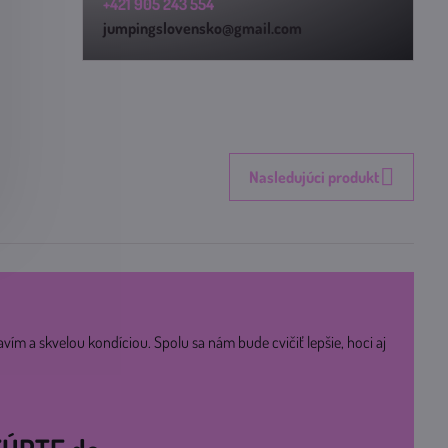
+421 905 243 554
jumpingslovensko@gmail.com
Nasledujúci produkt
avím a skvelou kondíciou. Spolu sa nám bude cvičiť lepšie, hoci aj