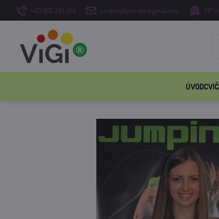
+421 905 243 554
jumpingslovensko@gmail.com
VIP O
ÚVOD
CVIČ