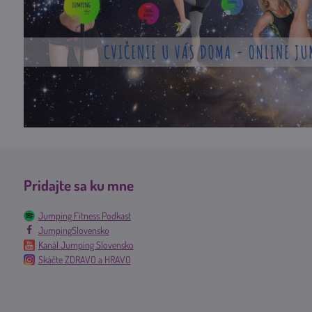
Pridajte sa ku mne
Jumping Fitness Podkast
JumpingSlovensko
Kanál Jumping Slovensko
Skáčte ZDRAVO a HRAVO