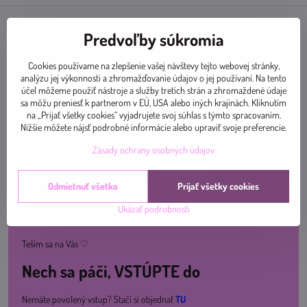
Predvoľby súkromia
Cookies používame na zlepšenie vašej návštevy tejto webovej stránky,
analýzu jej výkonnosti a zhromažďovanie údajov o jej používaní. Na tento
účel môžeme použiť nástroje a služby tretích strán a zhromaždené údaje
sa môžu preniesť k partnerom v EÚ, USA alebo iných krajinách. Kliknutím
na „Prijať všetky cookies“ vyjadrujete svoj súhlas s týmto spracovaním.
Nižšie môžete nájsť podrobné informácie alebo upraviť svoje preferencie.
Zásady ochrany osobných údajov
Odmietnuť všetko
Prijať všetky cookies
Pridajte sa k nám na ceste za zdravím a skvelou kondíciou. Spolu sa nám
Ukázať podrobnosti
bude cvičiť lepšie, hoci aj online.
Teším sa na Vás ♡
Nech sa páči, VSTÚPTE do
Nemáte povolený vstup? Stačí si objednať
TU