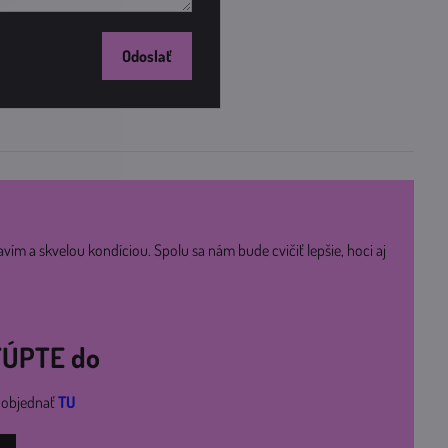
Odoslať
avím a skvelou kondíciou. Spolu sa nám bude cvičiť lepšie, hoci aj
STÚPTE do
i objednať
TU