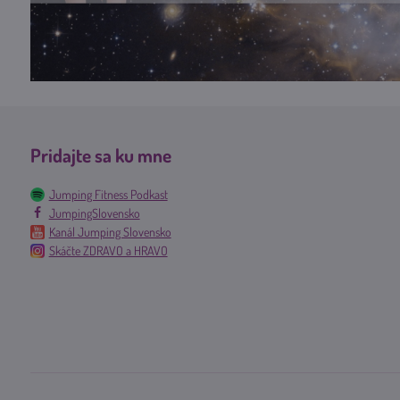
Pridajte sa ku mne
Jumping Fitness Podkast
JumpingSlovensko
Kanál Jumping Slovensko
Skáčte ZDRAVO a HRAVO