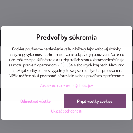
Predvoľby súkromia
Cookies používame na zlepšenie vašej návštevy tejto webovej stránky,
analýzu jej výkonnosti a zhromažďovanie údajov o jej používaní. Na tento
účel môžeme použiť nástroje a služby tretích strán a zhromaždené údaje
sa môžu preniesť k partnerom v EÚ, USA alebo iných krajinách. Kliknutím
na „Prijať všetky cookies“ vyjadrujete svoj súhlas s týmto spracovaním.
Nižšie môžete nájsť podrobné informácie alebo upraviť svoje preferencie.
Zásady ochrany osobných údajov
Odmietnuť všetko
Prijať všetky cookies
Ukázať podrobnosti