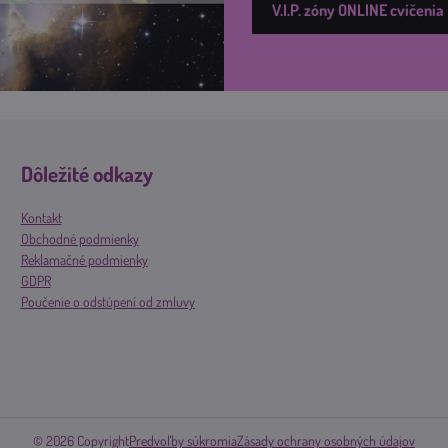
V.I.P. zóny ONLINE cvičenia
Dôležité odkazy
Kontakt
Obchodné podmienky
Reklamačné podmienky
GDPR
Poučenie o odstúpení od zmluvy
©
2026
Copyright
Predvoľby súkromia
Zásady ochrany osobných údajov