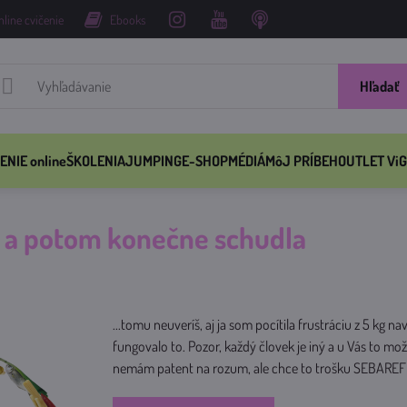
nline cvičenie
Ebooks
Hľadať
ENIE online
ŠKOLENIA
JUMPING
E-SHOP
MÉDIÁ
MôJ PRÍBEH
OUTLET ViG
a a potom konečne schudla
...tomu neuveríš, aj ja som pocítila frustráciu z 5 kg 
fungovalo to. Pozor, každý človek je iný a u Vás to
nemám patent na rozum, ale chce to trošku SEBAREF