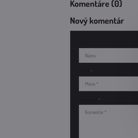
Komentáre (0)
Nový komentár
Názov:
Meno:
*
Komentár:
*