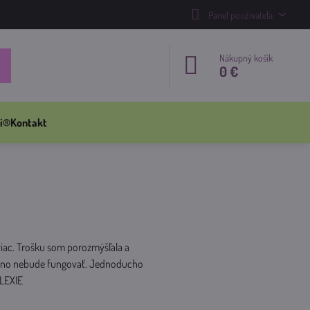
Panel používateľa
Nákupný košík
0 €
i®
Kontakt
naviac. Trošku som porozmýšľala a
 možno nebude fungovať. Jednoducho
LEXIE