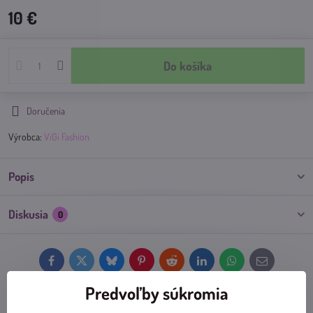
10 €
Do košíka
Doručenia
Výrobca:
ViGi Fashion
Popis
Diskusia
0
Facebook
Twitter
Bluesky
Pinterest
Reddit
LinkedIn
WhatsApp
E-
mail
Predvoľby súkromia
Predchádzajúci produkt
Nasledujúci produkt