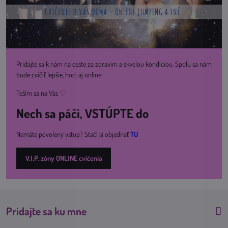
Pridajte sa k nám na ceste za zdravím a skvelou kondíciou. Spolu sa nám
bude cvičiť lepšie, hoci aj online.
Teším sa na Vás ♡
Nech sa páči, VSTÚPTE do
Nemáte povolený vstup? Stačí si objednať
TU
V.I.P. zóny ONLINE cvičenia
Pridajte sa ku mne