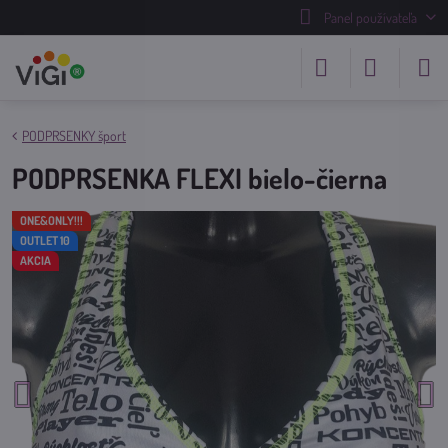
Panel používateľa
PODPRSENKY šport
PODPRSENKA FLEXI bielo-čierna
ONE&ONLY!!!
OUTLET 10
AKCIA