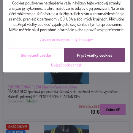
Cookies používame na zlepšenie vašej návštevy tejto webovej stránky,
analýzu jej výkonnosti a zhromažďovanie údajov o jej používaní. Na tento
Určite sa vám bude páčiť
účel môžeme použiť nástroje a služby tretích strán a zhromaždené údaje
sa môžu preniesť k partnerom v EÚ, USA alebo iných krajinách. Kliknutím
na „Prijať všetky cookies“ vyjadrujete svoj súhlas s týmto spracovaním.
ONE&ONLY!!!
Nižšie môžete nájsť podrobné informácie alebo upraviť svoje preferencie.
OUTLET 10
AKCIA
Zásady ochrany osobných údajov
-74%
Odmietnuť všetko
Prijať všetky cookies
Ukázať podrobnosti
PODPRSENKA FLEXI čierno-farebná dúha
ÚŽASNÁ SEXI športová podprsenka, úžasný strih, možnosť vloženia vypchávok.
Materiál príjemný POLYESTER 90% ELASTAN 10%
Dostupnosť:
Skladom
39 €
Zľava 29 €
Zobraziť
10 €
ONE&ONLY!!!
OUTLET 10