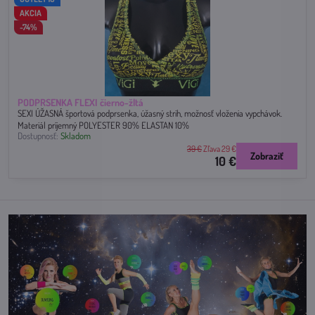
AKCIA
-74%
PODPRSENKA FLEXI čierno-žltá
SEXI ÚŽASNÁ športová podprsenka, úžasný strih, možnosť vloženia vypchávok.
Materiál príjemný POLYESTER 90% ELASTAN 10%
Dostupnosť:
Skladom
39 €
Zľava 29 €
Zobraziť
10 €