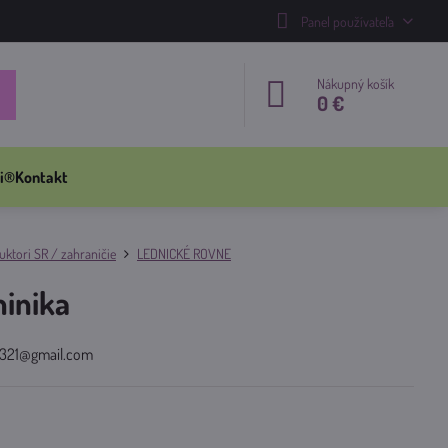
Panel používateľa
Nákupný košík
0 €
i®
Kontakt
ktori SR / zahraničie
LEDNICKÉ ROVNE
inika
a321@gmail.com