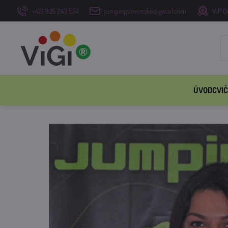
+421 905 243 554
jumpingslovensko@gmail.com
VIP O
ÚVOD
CVIČ