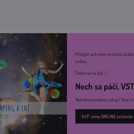
Pridajte sa k nám na ceste za zdr
online.
Teším sa na Vás ♡
Nech sa páči, V
Nemáte povolený vstup? Stačí s
V.I.P. zóny ONLINE cvičenia