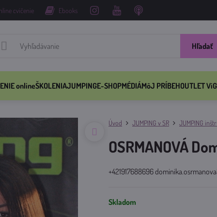
nline cvičenie
Ebooks
Hľadať
ENIE online
ŠKOLENIA
JUMPING
E-SHOP
MÉDIÁ
MôJ PRÍBEH
OUTLET ViG
Úvod
JUMPING v SR
JUMPING inštru
OSRMANOVÁ Dom
+421917688696 dominika.osrmanov
Skladom