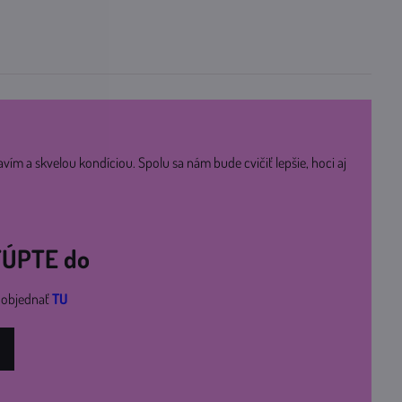
avím a skvelou kondíciou. Spolu sa nám bude cvičiť lepšie, hoci aj
STÚPTE do
i objednať
TU