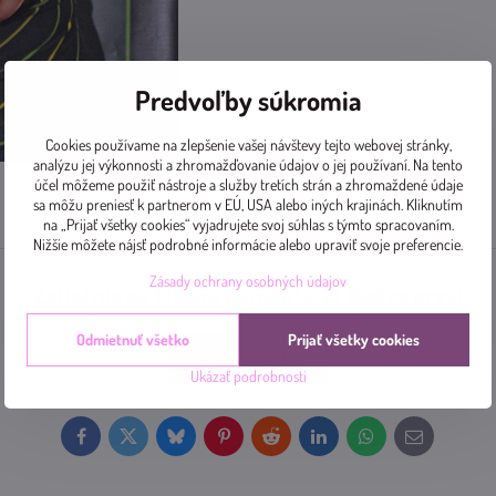
Predvoľby súkromia
Cookies používame na zlepšenie vašej návštevy tejto webovej stránky,
analýzu jej výkonnosti a zhromažďovanie údajov o jej používaní. Na tento
účel môžeme použiť nástroje a služby tretích strán a zhromaždené údaje
sa môžu preniesť k partnerom v EÚ, USA alebo iných krajinách. Kliknutím
Diskusia
0
na „Prijať všetky cookies“ vyjadrujete svoj súhlas s týmto spracovaním.
Nižšie môžete nájsť podrobné informácie alebo upraviť svoje preferencie.
Zásady ochrany osobných údajov
Zatiaľ nie sú žiadne komentáre! Buďte prvý!
Odmietnuť všetko
Prijať všetky cookies
Nový komentár
Ukázať podrobnosti
Facebook
Twitter
Bluesky
Pinterest
Reddit
LinkedIn
WhatsApp
E-
mail