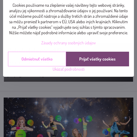
Cookies používame na zlepšenie vašej návštevy tejto webovej stránky,
VŠELKOVÁ Magdaléna
OSRMANOVÁ Dominika
analýzu jej výkonnosti a zhromažďovanie údajov o jej používaní. Na tento
Skladom
Skladom
účel môžeme použiť nástroje a služby tretích strán a zhromaždené údaje
sa môžu preniesť k partnerom v EÚ, USA alebo iných krajinách. Kliknutím
Zobraziť
Zobraziť
na „Prijať všetky cookies“ vyjadrujete svoj súhlas s týmto spracovaním.
Nižšie môžete nájsť podrobné informácie alebo upraviť svoje preferencie.
Zásady ochrany osobných údajov
Potrebujete poradiť?
Odmietnuť všetko
Prijať všetky cookies
Neváhajte ma kontaktovať:
+421 905 243 554
Ukázať podrobnosti
jumpingslovensko@gmail.com