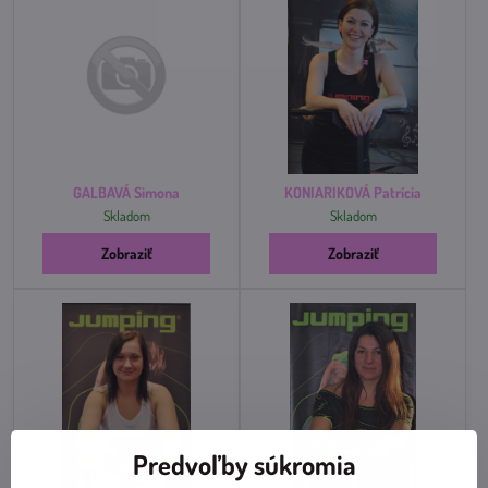
GALBAVÁ Simona
KONIARIKOVÁ Patrícia
Skladom
Skladom
Zobraziť
Zobraziť
Predvoľby súkromia