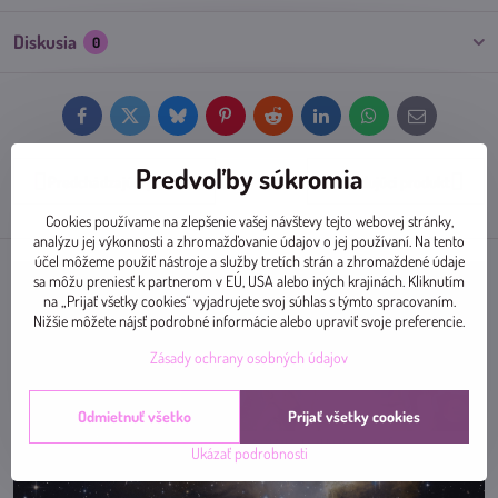
Diskusia
0
Facebook
Twitter
Bluesky
Pinterest
Reddit
LinkedIn
WhatsApp
E-
mail
Predvoľby súkromia
Predchádzajúci produkt
Nasledujúci produkt
Cookies používame na zlepšenie vašej návštevy tejto webovej stránky,
analýzu jej výkonnosti a zhromažďovanie údajov o jej používaní. Na tento
účel môžeme použiť nástroje a služby tretích strán a zhromaždené údaje
sa môžu preniesť k partnerom v EÚ, USA alebo iných krajinách. Kliknutím
na „Prijať všetky cookies“ vyjadrujete svoj súhlas s týmto spracovaním.
Nižšie môžete nájsť podrobné informácie alebo upraviť svoje preferencie.
Zásady ochrany osobných údajov
Odmietnuť všetko
Prijať všetky cookies
Ukázať podrobnosti