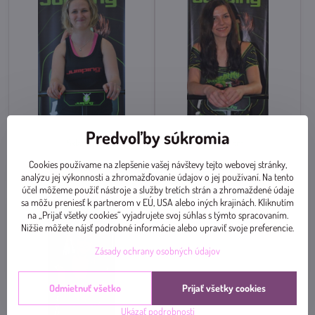
MAJIRSKA Lucia
MIKULOVÁ Laura
Predvoľby súkromia
Skladom
Skladom
Cookies používame na zlepšenie vašej návštevy tejto webovej stránky,
Zobraziť
Zobraziť
analýzu jej výkonnosti a zhromažďovanie údajov o jej používaní. Na tento
účel môžeme použiť nástroje a služby tretích strán a zhromaždené údaje
sa môžu preniesť k partnerom v EÚ, USA alebo iných krajinách. Kliknutím
na „Prijať všetky cookies“ vyjadrujete svoj súhlas s týmto spracovaním.
Nižšie môžete nájsť podrobné informácie alebo upraviť svoje preferencie.
Zásady ochrany osobných údajov
Odmietnuť všetko
Prijať všetky cookies
Ukázať podrobnosti