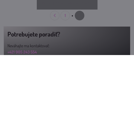
Nie sú žiadne ďalšie produkty.
1
2
Potrebujete poradiť?
Neváhajte ma kontaktovať:
+421 905 243 554
jumpingslovensko@gmail.com