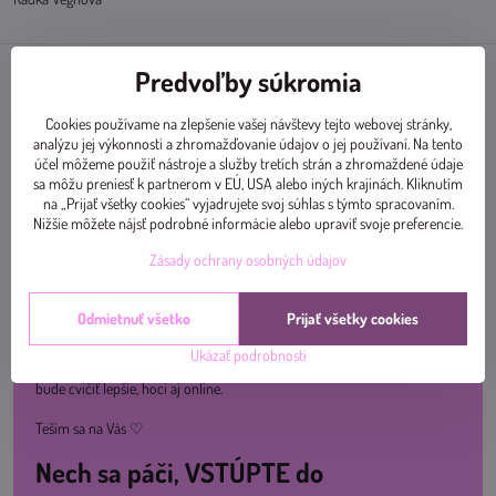
Predvoľby súkromia
Cookies používame na zlepšenie vašej návštevy tejto webovej stránky,
analýzu jej výkonnosti a zhromažďovanie údajov o jej používaní. Na tento
účel môžeme použiť nástroje a služby tretích strán a zhromaždené údaje
sa môžu preniesť k partnerom v EÚ, USA alebo iných krajinách. Kliknutím
na „Prijať všetky cookies“ vyjadrujete svoj súhlas s týmto spracovaním.
Nižšie môžete nájsť podrobné informácie alebo upraviť svoje preferencie.
Zásady ochrany osobných údajov
Odmietnuť všetko
Prijať všetky cookies
Ukázať podrobnosti
Pridajte sa k nám na ceste za zdravím a skvelou kondíciou. Spolu sa nám
bude cvičiť lepšie, hoci aj online.
Teším sa na Vás ♡
Nech sa páči, VSTÚPTE do