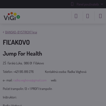
Panel používateľa
BANSKO-BYSTRICKÝ kraj
FIĽAKOVO
Jump For Health
ZŠ Farská Lúka, 986 01 Fiľakovo
Telefón: +421 915 819 276 Kontaktná osoba: Radka Véghová
e- mail:
radka.veghova@gmail.com
web:
Počet trampolín: 13 + 1 PROFI trampolín
Inštruktori:
Radka Véghová