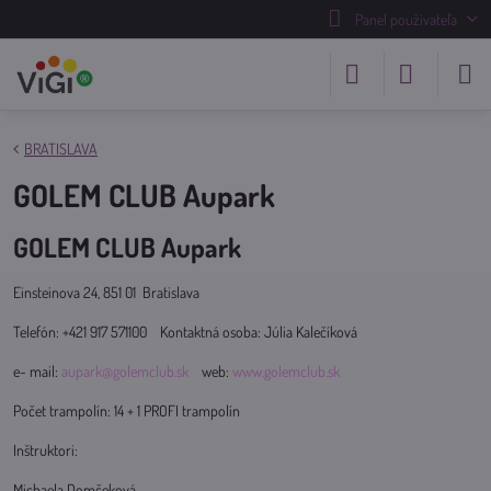
Panel používateľa
BRATISLAVA
GOLEM CLUB Aupark
GOLEM CLUB Aupark
Einsteinova 24, 851 01 Bratislava
Telefón: +421 917 571100 Kontaktná osoba: Júlia Kalečíková
e- mail:
aupark@golemclub.sk
web:
www.golemclub.sk
Počet trampolín: 14 + 1 PROFI trampolín
Inštruktori:
Michaela Domčeková