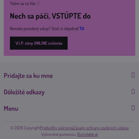
Teším sa na Vás ♡
Nech sa páči, VSTÚPTE do
Nemáte povolený vstup? Stačí si objednať
TU
V.I.P. zóny ONLINE cvičenia
Pridajte sa ku mne
Dôležité odkazy
Menu
©
2026
Copyright
Predvoľby súkromia
Zásady ochrany osobných údajov
Vytvorené pomocou:
BiznisWeb.sk