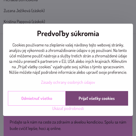
Zuzana Ježíková (záskok)
Kristína Pappová (záskok)
Predvoľby súkromia
Cookies používame na zlepšenie vašej návštevy tejto webovej stránky,
analýzu jej výkonnosti a zhromažďovanie údajov o jej používaní. Na tento
účel môžeme použiť nástroje a služby tretích strán a zhromaždené údaje
sa môžu preniesť k partnerom v EÚ, USA alebo iných krajinách. Kliknutím
na „Prijať všetky cookies“ vyjadrujete svoj súhlas s týmto spracovaním.
Nižšie môžete nájsť podrobné informácie alebo upraviť svoje preferencie.
Zásady ochrany osobných údajov
Odmietnuť všetko
Prijať všetky cookies
Ukázať podrobnosti
Pridajte sa k nám na ceste za zdravím a skvelou kondíciou. Spolu sa nám
bude cvičiť lepšie, hoci aj online.