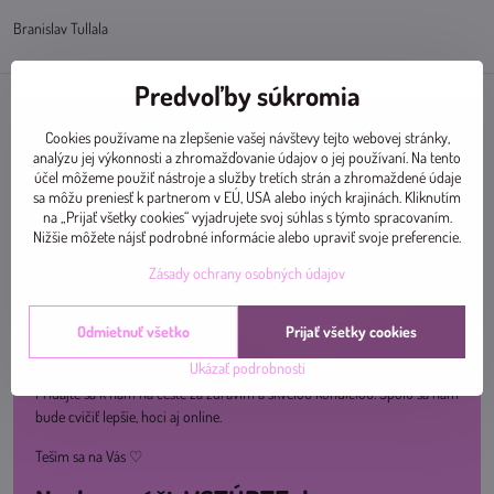
Branislav Tullala
Predvoľby súkromia
Cookies používame na zlepšenie vašej návštevy tejto webovej stránky,
analýzu jej výkonnosti a zhromažďovanie údajov o jej používaní. Na tento
účel môžeme použiť nástroje a služby tretích strán a zhromaždené údaje
sa môžu preniesť k partnerom v EÚ, USA alebo iných krajinách. Kliknutím
na „Prijať všetky cookies“ vyjadrujete svoj súhlas s týmto spracovaním.
Nižšie môžete nájsť podrobné informácie alebo upraviť svoje preferencie.
Zásady ochrany osobných údajov
Odmietnuť všetko
Prijať všetky cookies
Ukázať podrobnosti
Pridajte sa k nám na ceste za zdravím a skvelou kondíciou. Spolu sa nám
bude cvičiť lepšie, hoci aj online.
Teším sa na Vás ♡