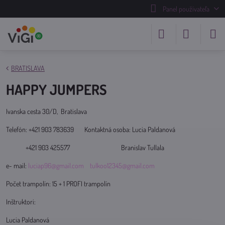
Panel používateľa
BRATISLAVA
HAPPY JUMPERS
Ivanska cesta 30/D, Bratislava
Telefón: +421 903 783639 Kontaktná osoba: Lucia Paldanová
+421 903 425577 Branislav Tullala
e- mail:
luciap96@gmail.com
tulkoo12345@gmail.com
Počet trampolín: 15 + 1 PROFI trampolín
Inštruktori:
Lucia Paldanová