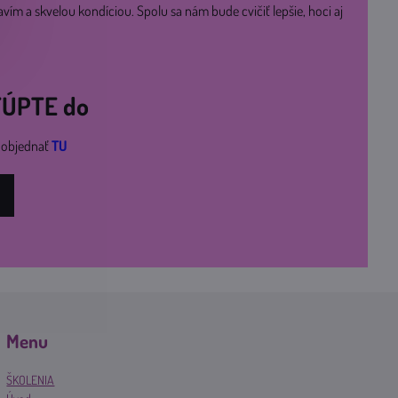
avím a skvelou kondíciou. Spolu sa nám bude cvičiť lepšie, hoci aj
STÚPTE do
i objednať
TU
Menu
ŠKOLENIA