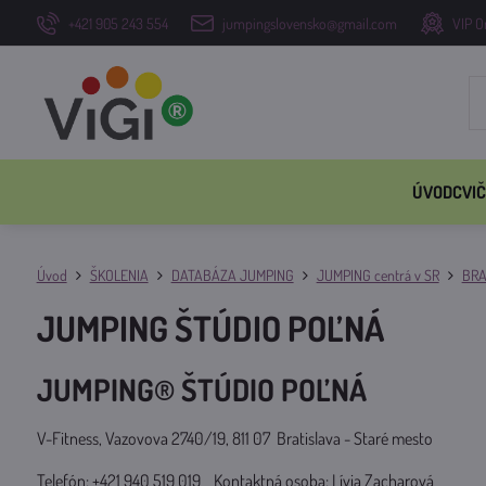
+421 905 243 554
jumpingslovensko@gmail.com
VIP O
ÚVOD
CVIČ
Úvod
ŠKOLENIA
DATABÁZA JUMPING
JUMPING centrá v SR
BRA
JUMPING ŠTÚDIO POĽNÁ
JUMPING® ŠTÚDIO POĽNÁ
V-Fitness, Vazovova 2740/19, 811 07 Bratislava - Staré mesto
Telefón: +421 940 519 019 Kontaktná osoba: Lívia Zacharová