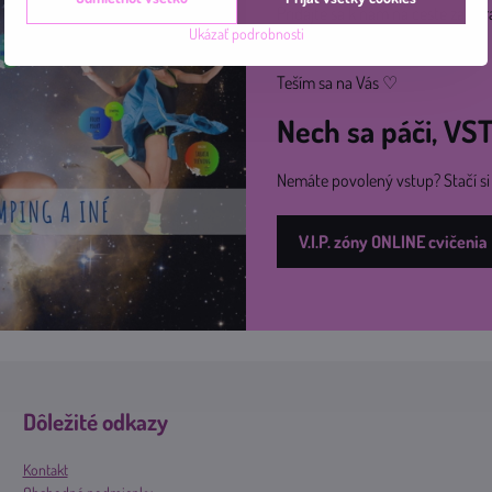
Pridajte sa k nám na ceste za zdr
Ukázať podrobnosti
online.
Teším sa na Vás ♡
Nech sa páči, V
Nemáte povolený vstup? Stačí s
V.I.P. zóny ONLINE cvičenia
Dôležité odkazy
Kontakt