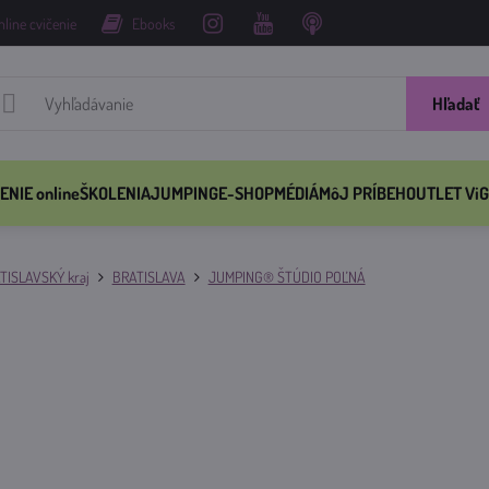
nline cvičenie
Ebooks
Hľadať
ENIE online
ŠKOLENIA
JUMPING
E-SHOP
MÉDIÁ
MôJ PRÍBEH
OUTLET ViG
TISLAVSKÝ kraj
BRATISLAVA
JUMPING® ŠTÚDIO POĽNÁ