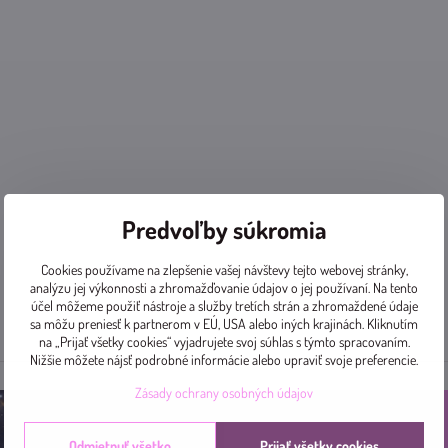
Predvoľby súkromia
Cookies používame na zlepšenie vašej návštevy tejto webovej stránky,
analýzu jej výkonnosti a zhromažďovanie údajov o jej používaní. Na tento
účel môžeme použiť nástroje a služby tretích strán a zhromaždené údaje
sa môžu preniesť k partnerom v EÚ, USA alebo iných krajinách. Kliknutím
na „Prijať všetky cookies“ vyjadrujete svoj súhlas s týmto spracovaním.
Nižšie môžete nájsť podrobné informácie alebo upraviť svoje preferencie.
Zásady ochrany osobných údajov
Odmietnuť všetko
Prijať všetky cookies