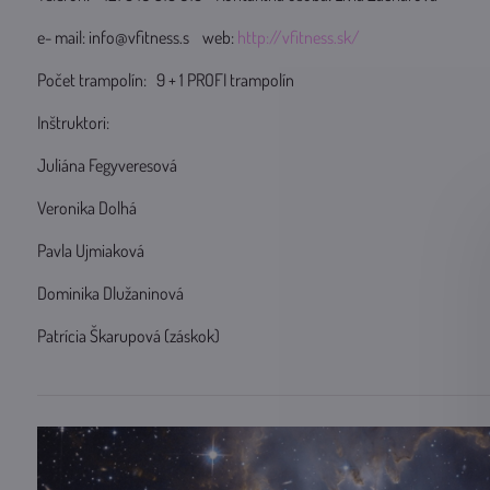
e- mail: info@vfitness.s web:
http://vfitness.sk/
Počet trampolín: 9 + 1 PROFI trampolín
Inštruktori:
Juliána Fegyveresová
Veronika Dolhá
Pavla Ujmiaková
Dominika Dlužaninová
Patrícia Škarupová (záskok)