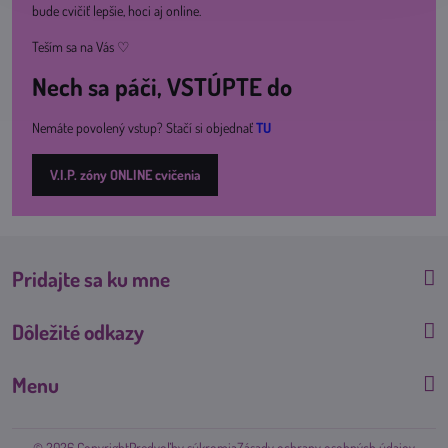
bude cvičiť lepšie, hoci aj online.
Teším sa na Vás ♡
Nech sa páči, VSTÚPTE do
Nemáte povolený vstup? Stačí si objednať
TU
V.I.P. zóny ONLINE cvičenia
Pridajte sa ku mne
Dôležité odkazy
Menu
©
2026
Copyright
Predvoľby súkromia
Zásady ochrany osobných údajov