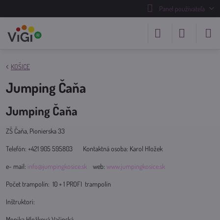
Panel používateľa
KOŠICE
Jumping Čaňa
Jumping Čaňa
ZŠ Čaňa, Pionierska 33
Telefón: +421 905 595803 Kontaktná osoba: Karol Hložek
e- mail:
info@jumpingkosice.sk
web:
www.jumpingkosice.sk
Počet trampolín: 10 + 1 PROFI trampolín
Inštruktori:
Monika Hložková Vašinská