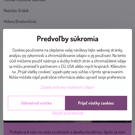
Rastislav Drábik
Helena Brestovičová
Frederika Juhászová
Predvoľby súkromia
Cookies používame na zlepšenie vašej návštevy tejto webovej stránky,
analýzu jej výkonnosti a zhromažďovanie údajov o jej používaní. Na tento
účel môžeme použiť nástroje a služby tretích strán a zhromaždené údaje
sa môžu preniesť k partnerom v EÚ, USA alebo iných krajinách. Kliknutím
na „Prijať všetky cookies“ vyjadrujete svoj súhlas s týmto spracovaním.
Nižšie môžete nájsť podrobné informácie alebo upraviť svoje preferencie.
Zásady ochrany osobných údajov
Odmietnuť všetko
Prijať všetky cookies
Ukázať podrobnosti
Pridajte sa k nám na ceste za zdravím a skvelou kondíciou. Spolu sa nám