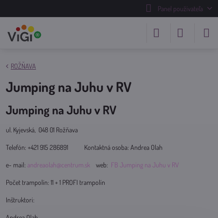
Panel používateľa
ROŽŇAVA
Jumping na Juhu v RV
Jumping na Juhu v RV
ul. Kyjevská, 048 01 Rožňava
Telefón: +421 915 286891 Kontaktná osoba: Andrea Olah
e- mail:
andreaolah@centrum.sk
web:
FB Jumping na Juhu v RV
Počet trampolín: 11 + 1 PROFI trampolín
Inštruktori:
Andrea Olah