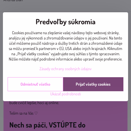
Predvoľby súkromia
Cookies používame na zlepšenie vašej návštevy tejto webovej stránky,
analýzu jej výkonnosti a zhromažďovanie údajov o jej používaní. Na tento
účel môžeme použiť nástroje a služby tretích strán a zhromaždené údaje
sa môžu preniesť k partnerom v EÚ, USA alebo iných krajinách. Kliknutím
na „Prijať všetky cookies“ vyjadrujete svoj súhlas s týmto spracovaním.
Nižšie môžete nájsť podrobné informácie alebo upraviť svoje preferencie.
Zásady ochrany osobných údajov
Odmietnuť všetko
Prijať všetky cookies
Ukázať podrobnosti
Pridajte sa k nám na ceste za zdravím a skvelou kondíciou. Spolu sa nám
bude cvičiť lepšie, hoci aj online.
Teším sa na Vás ♡
Nech sa páči, VSTÚPTE do