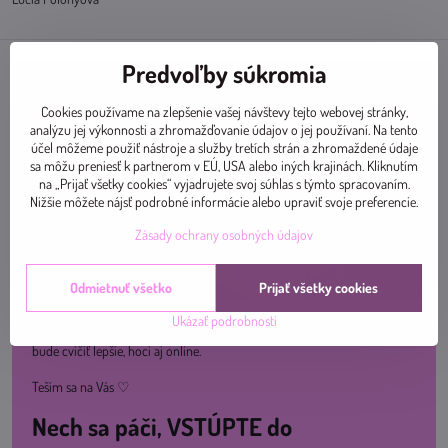
Predvoľby súkromia
Cookies používame na zlepšenie vašej návštevy tejto webovej stránky,
analýzu jej výkonnosti a zhromažďovanie údajov o jej používaní. Na tento
účel môžeme použiť nástroje a služby tretích strán a zhromaždené údaje
sa môžu preniesť k partnerom v EÚ, USA alebo iných krajinách. Kliknutím
na „Prijať všetky cookies“ vyjadrujete svoj súhlas s týmto spracovaním.
Nižšie môžete nájsť podrobné informácie alebo upraviť svoje preferencie.
Zásady ochrany osobných údajov
Odmietnuť všetko
Prijať všetky cookies
Ukázať podrobnosti
Pridajte sa k nám na ceste za zdravím a skvelou kondíciou. Spolu sa nám
bude cvičiť lepšie, hoci aj online.
Teším sa na Vás ♡
Nech sa páči, VSTÚPTE do