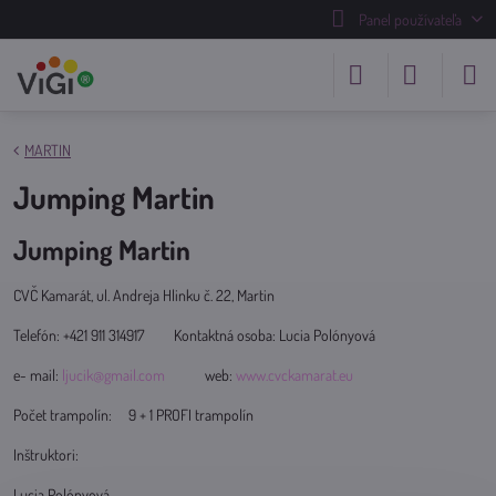
Panel používateľa
MARTIN
Jumping Martin
Jumping Martin
CVČ Kamarát, ul. Andreja Hlinku č. 22, Martin
Telefón: +421 911 314917 Kontaktná osoba: Lucia Polónyová
e- mail:
ljucik@gmail.com
web:
www.cvckamarat.eu
Počet trampolín: 9 + 1 PROFI trampolín
Inštruktori:
Lucia Polónyová