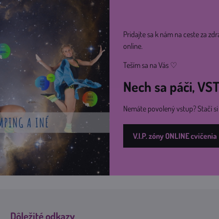
Pridajte sa k nám na ceste za zdr
online.
Teším sa na Vás ♡
Nech sa páči, V
Nemáte povolený vstup? Stačí s
V.I.P. zóny ONLINE cvičenia
Dôležité odkazy