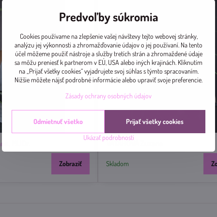
Predvoľby súkromia
Cookies používame na zlepšenie vašej návštevy tejto webovej stránky,
analýzu jej výkonnosti a zhromažďovanie údajov o jej používaní. Na tento
účel môžeme použiť nástroje a služby tretích strán a zhromaždené údaje
sa môžu preniesť k partnerom v EÚ, USA alebo iných krajinách. Kliknutím
na „Prijať všetky cookies“ vyjadrujete svoj súhlas s týmto spracovaním.
Nižšie môžete nájsť podrobné informácie alebo upraviť svoje preferencie.
Zásady ochrany osobných údajov
Odmietnuť všetko
Prijať všetky cookies
Ukázať podrobnosti
na, MUDr.
VATAHOVÁ Zuzana
Zobraziť
Skladom
Z