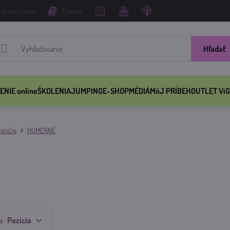
nline cvičenie
Ebooks
Hľadať
ENIE online
ŠKOLENIA
JUMPING
E-SHOP
MÉDIÁ
MôJ PRÍBEH
OUTLET ViG
aničie
HUMENNÉ
a:
Pozícia