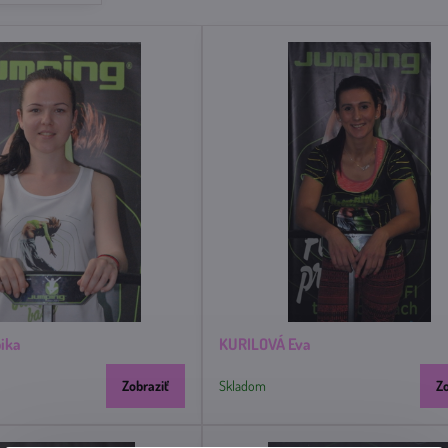
ika
KURILOVÁ Eva
Zobraziť
Skladom
Z