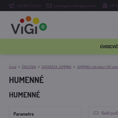
+421 905 243 554
jumpingslovensko@gmail.com
VIP O
ÚVOD
CVIČ
Úvod
ŠKOLENIA
DATABÁZA JUMPING
JUMPING inštruktori SR/zahr
HUMENNÉ
HUMENNÉ
Radiť podľ
Parametre