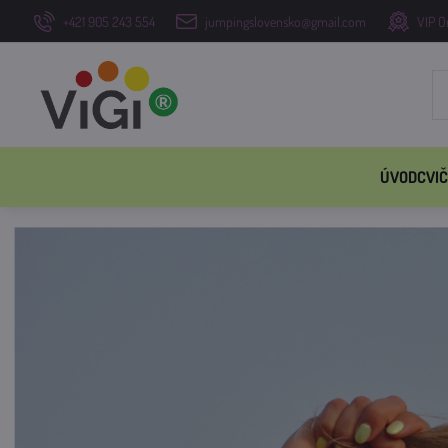
+421 905 243 554
jumpingslovensko@gmail.com
VIP O
ÚVOD
CVIČ