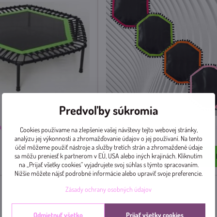
Predvoľby súkromia
pingFitness zelený lem
Výplet 8H JumpingSport VYBERTE 
Cookies používame na zlepšenie vašej návštevy tejto webovej stránky,
farbu-napíšte do POZNÁMKY
analýzu jej výkonnosti a zhromažďovanie údajov o jej používaní. Na tento
účel môžeme použiť nástroje a služby tretích strán a zhromaždené údaje
Skladom
sa môžu preniesť k partnerom v EÚ, USA alebo iných krajinách. Kliknutím
Do košíka
Do 
61 €
na „Prijať všetky cookies“ vyjadrujete svoj súhlas s týmto spracovaním.
Nižšie môžete nájsť podrobné informácie alebo upraviť svoje preferencie.
Zásady ochrany osobných údajov
Odmietnuť všetko
Prijať všetky cookies