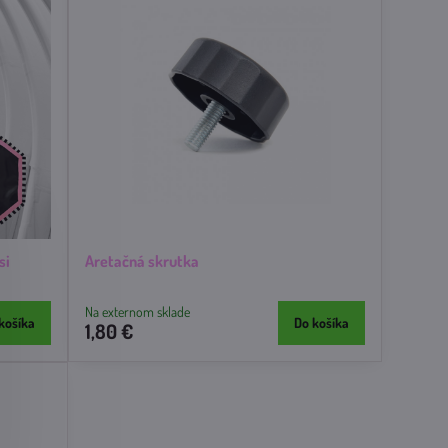
si
Aretačná skrutka
Na externom sklade
košíka
Do košíka
1,80 €