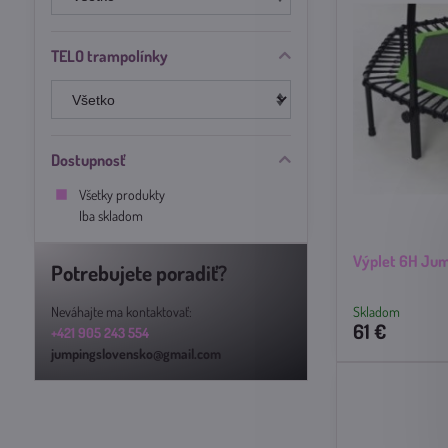
TELO trampolínky
Dostupnosť
Všetky produkty
Iba skladom
Výplet 6H Jum
Potrebujete poradiť?
Neváhajte ma kontaktovať:
Skladom
61 €
+421 905 243 554
jumpingslovensko@gmail.com