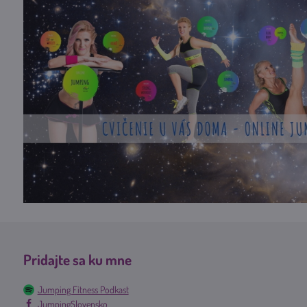
Pridajte sa ku mne
Jumping Fitness Podkast
JumpingSlovensko