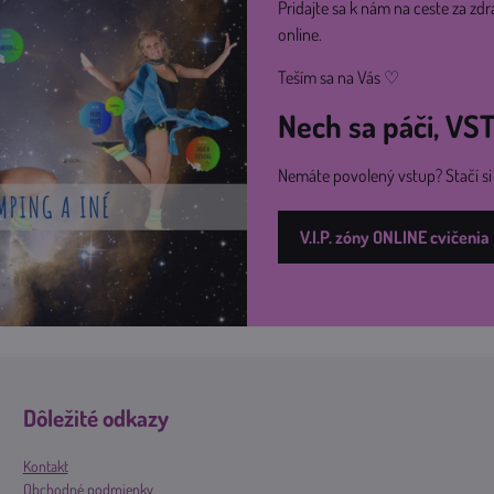
Pridajte sa k nám na ceste za zdr
online.
Teším sa na Vás ♡
Nech sa páči, V
Nemáte povolený vstup? Stačí s
V.I.P. zóny ONLINE cvičenia
Dôležité odkazy
Kontakt
Obchodné podmienky