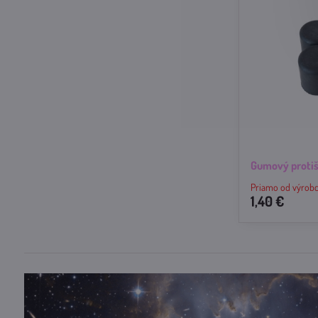
Gumový protiš
Priamo od výrob
1,40 €