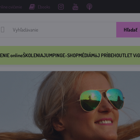
nline cvičenie
Ebooks
Hľadať
ENIE online
ŠKOLENIA
JUMPING
E-SHOP
MÉDIÁ
MôJ PRÍBEH
OUTLET ViG