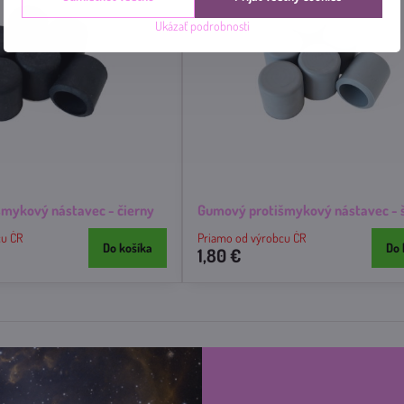
Ukázať podrobnosti
mykový nástavec - čierny
Gumový protišmykový nástavec - 
cu ČR
Priamo od výrobcu ČR
Do košíka
Do 
1,80 €