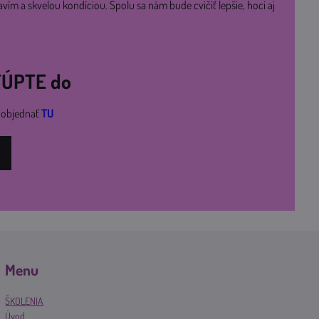
avím a skvelou kondíciou. Spolu sa nám bude cvičiť lepšie, hoci aj
STÚPTE do
i objednať
TU
Menu
ŠKOLENIA
Úvod