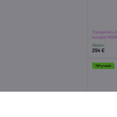
Trampolínka 
komplet MOD
Skladom
294 €
TOP produkt