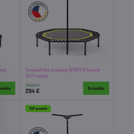
nná
Trampolínka Jumping ŠPORT 8 hranná
ŽLTÝ výplet
Skladom
košíka
Do košíka
294 €
TOP produkt