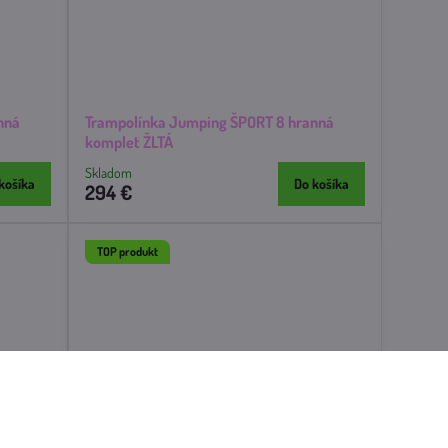
nná
Trampolínka Jumping ŠPORT 8 hranná
komplet ŽLTÁ
Skladom
košíka
Do košíka
294 €
TOP produkt