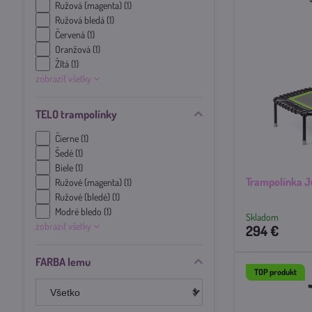
Ružová (magenta) (1)
Ružová bledá (1)
Červená (1)
Oranžová (1)
Žltá (1)
zobraziť všetky
TELO trampolínky
Čierne (1)
Šedé (1)
Biele (1)
Trampolínka 
Ružové (magenta) (1)
Ružové (bledé) (1)
Modré bledo (1)
Skladom
zobraziť všetky
294 €
FARBA lemu
TOP produkt