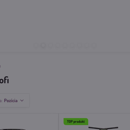
a
ofi
a:
Pozícia
TOP produkt