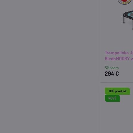
Trampolínka 
BledoMODRÝ v
Skladom
294 €
TOP produkt
NOVÉ