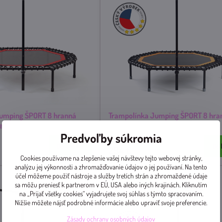
Jumping ŠPORT 8 hranná
Trampolínka Jumping ŠPORT 8 hra
et
ORANŽOVÝvýplet
Predvoľby súkromia
Skladom
Do košíka
Do 
294 €
Cookies používame na zlepšenie vašej návštevy tejto webovej stránky,
analýzu jej výkonnosti a zhromažďovanie údajov o jej používaní. Na tento
účel môžeme použiť nástroje a služby tretích strán a zhromaždené údaje
TOP produkt
sa môžu preniesť k partnerom v EÚ, USA alebo iných krajinách. Kliknutím
na „Prijať všetky cookies“ vyjadrujete svoj súhlas s týmto spracovaním.
Nižšie môžete nájsť podrobné informácie alebo upraviť svoje preferencie.
Zásady ochrany osobných údajov