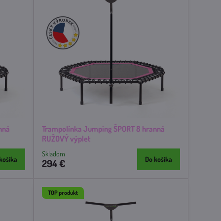
nná
Trampolínka Jumping ŠPORT 8 hranná
RUŽOVÝ výplet
Skladom
košíka
Do košíka
294 €
TOP produkt