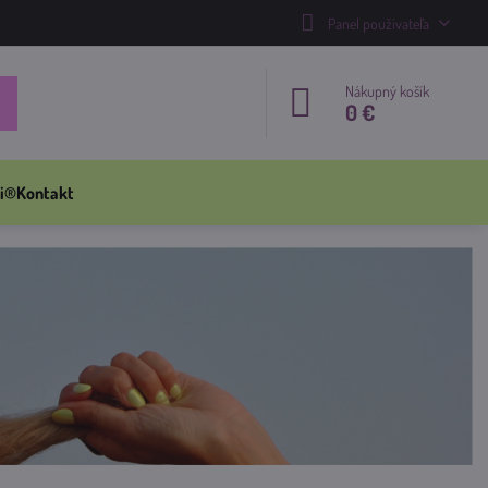
Panel používateľa
Nákupný košík
0 €
i®
Kontakt