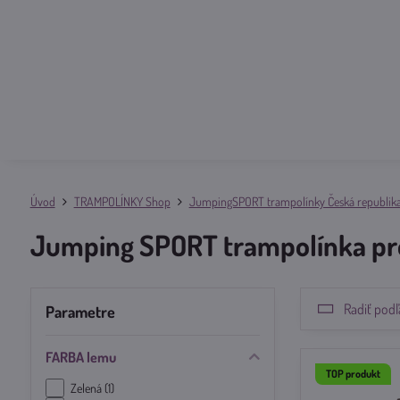
Úvod
TRAMPOLÍNKY Shop
JumpingSPORT trampolínky Česká republik
Jumping SPORT trampolínka pr
Radiť podľ
Parametre
FARBA lemu
TOP produkt
Zelená (1)