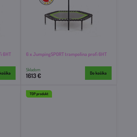
fi 6HT
6 x JumpingSPORT trampolína profi 6HT
Skladom
košíka
Do košíka
1613 €
TOP produkt