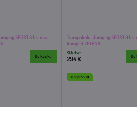
Jumping ŠPORT 8 hranná
Trampolínka Jumping ŠPORT 8 hra
RÁ
komplet ZELENÁ
Skladom
Do košíka
Do 
294 €
TOP produkt