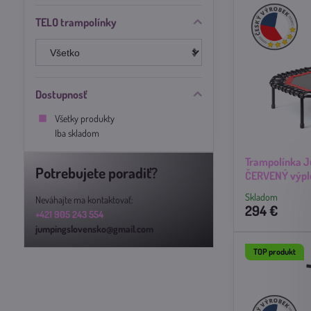
TELO trampolínky
Dostupnosť
Všetky produkty
Iba skladom
Trampolínka 
Potrebujete poradiť?
ČERVENÝ výpl
Skladom
Neváhajte ma kontaktovať:
294 €
+421 905 243 554
jumpingslovensko@gmail.com
TOP produkt