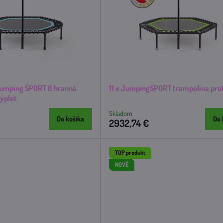
Jumping ŠPORT 8 hranná
11 x JumpingSPORT trampolína pro
ýplet
Skladom
Do košíka
Do 
2932,74 €
TOP produkt
NOVÉ