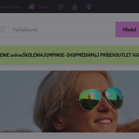
nline cvičenie
Ebooks
Hľadať
ENIE online
ŠKOLENIA
JUMPING
E-SHOP
MÉDIÁ
MôJ PRÍBEH
OUTLET ViG