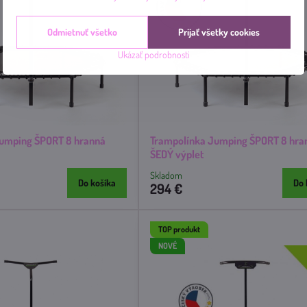
Odmietnuť všetko
Prijať všetky cookies
Ukázať podrobnosti
Jumping ŠPORT 8 hranná
Trampolínka Jumping ŠPORT 8 hra
ŠEDÝ výplet
Skladom
Do košíka
Do 
294 €
TOP produkt
NOVÉ