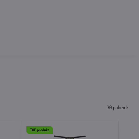
30
položiek
TOP produkt