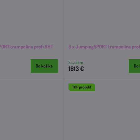
PORT trampolína profi 8HT
6 x JumpingSPORT trampolína prof
Skladom
Do košíka
Do 
1613 €
TOP produkt