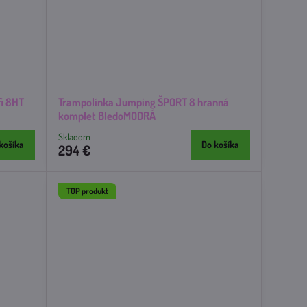
i 8HT
Trampolínka Jumping ŠPORT 8 hranná
komplet BledoMODRÁ
Skladom
košíka
Do košíka
294 €
TOP produkt