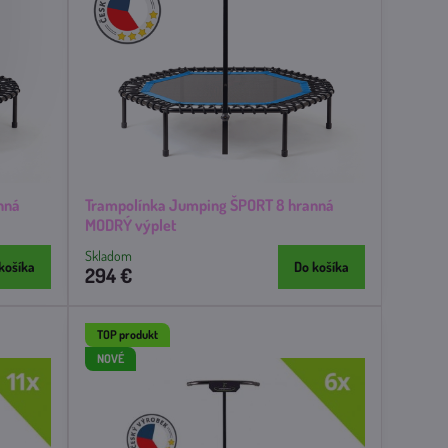
nná
Trampolínka Jumping ŠPORT 8 hranná
MODRÝ výplet
Skladom
košíka
Do košíka
294 €
TOP produkt
NOVÉ