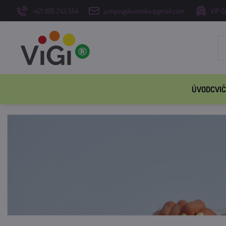
+421 905 243 554
jumpingslovensko@gmail.com
VIP O
ÚVOD
CVIČ