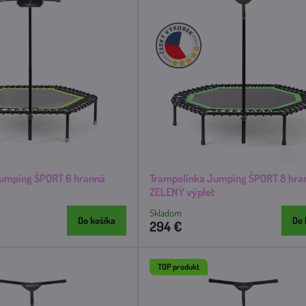
Jumping ŠPORT 6 hranná
Trampolínka Jumping ŠPORT 8 hra
ZELENÝ výplet
Skladom
Do košíka
Do 
294 €
TOP produkt