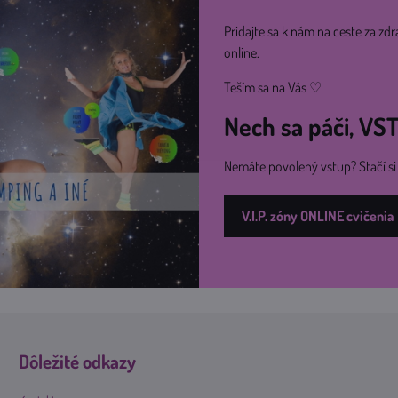
Pridajte sa k nám na ceste za zdr
online.
Teším sa na Vás ♡
Nech sa páči, V
Nemáte povolený vstup? Stačí s
V.I.P. zóny ONLINE cvičenia
Dôležité odkazy