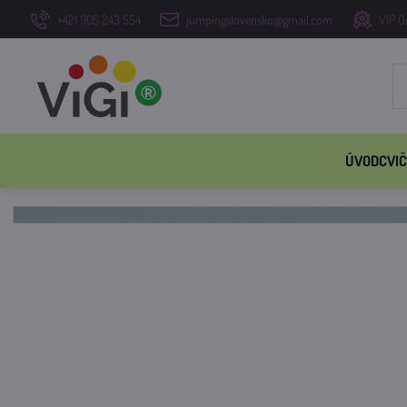
+421 905 243 554
jumpingslovensko@gmail.com
VIP O
ÚVOD
CVIČ