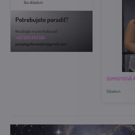
Iba skladom
Potrebujete poradiť?
Neváhajte ma kontaktovať:
+421 905 243 554
jumpingslovensko@gmail.com
SOMOGYIOVÁ 
Skladom