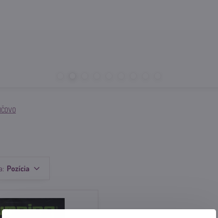
IČOVO
a:
Pozícia