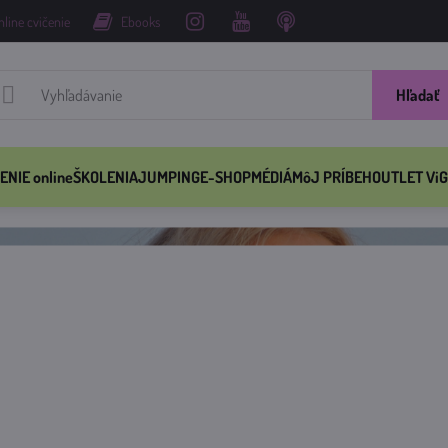
nline cvičenie
Ebooks
Hľadať
ENIE online
ŠKOLENIA
JUMPING
E-SHOP
MÉDIÁ
MôJ PRÍBEH
OUTLET ViG